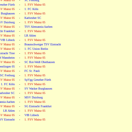
SV Mainz 05
-
SC Freiburg
euther Fürth
-
1. FSV Mainz 05
SV Mainz 05
-
1. FC Köln
 Burghausen
-
1. FSV Mainz 05
SV Mainz 05
-
Karlsruher SC
V Duisburg
-
1. FSV Mainz 05
SV Mainz 05
-
TSV Alemannia Aachen
ht Frankfurt
-
1. FSV Mainz 05
SV Mainz 05
-
LR Ahlen
VfB Lübeck
-
1. FSV Mainz 05
SV Mainz 05
-
Braunschweiger TSV Eintracht
SV Mainz 05
-
1. FC Union Berlin
ntracht Trier
-
1. FSV Mainz 05
f Mannheim
-
1. FSV Mainz 05
SV Mainz 05
-
SC Rot-Weiß Oberhausen
utlingen 05
-
1. FSV Mainz 05
SV Mainz 05
-
FC St. Pauli
SC Freiburg
-
1. FSV Mainz 05
SV Mainz 05
-
SpVgg Greuther Fürth
1. FC Köln
-
1. FSV Mainz 05
SV Mainz 05
-
SV Wacker Burghausen
arlsruher SC
-
1. FSV Mainz 05
SV Mainz 05
-
MSV Duisburg
nnia Aachen
-
1. FSV Mainz 05
SV Mainz 05
-
SG Eintracht Frankfurt
LR Ahlen
-
1. FSV Mainz 05
SV Mainz 05
-
VfB Lübeck
SV Eintracht
-
1. FSV Mainz 05