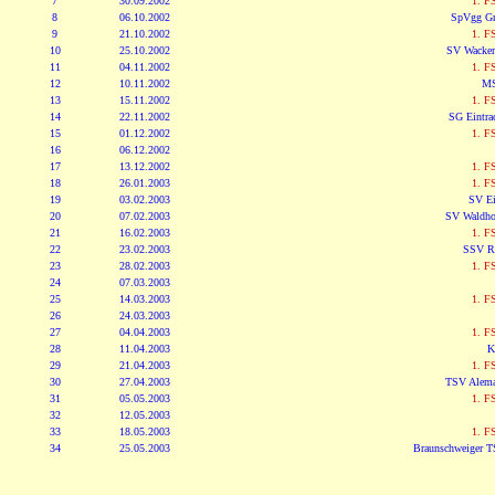
7
30.09.2002
1. F
8
06.10.2002
SpVgg Gr
9
21.10.2002
1. F
10
25.10.2002
SV Wacker
11
04.11.2002
1. F
12
10.11.2002
MS
13
15.11.2002
1. F
14
22.11.2002
SG Eintrac
15
01.12.2002
1. F
16
06.12.2002
17
13.12.2002
1. F
18
26.01.2003
1. F
19
03.02.2003
SV Ei
20
07.02.2003
SV Waldho
21
16.02.2003
1. F
22
23.02.2003
SSV Re
23
28.02.2003
1. F
24
07.03.2003
25
14.03.2003
1. F
26
24.03.2003
27
04.04.2003
1. F
28
11.04.2003
K
29
21.04.2003
1. F
30
27.04.2003
TSV Alema
31
05.05.2003
1. F
32
12.05.2003
33
18.05.2003
1. F
34
25.05.2003
Braunschweiger T