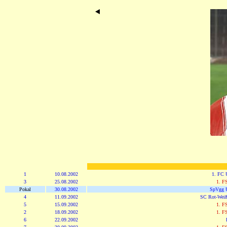
1
10.08.2002
1. FC 
3
25.08.2002
1. F
Pokal
30.08.2002
SpVgg U
4
11.09.2002
SC Rot-Weiß
5
15.09.2002
1. F
2
18.09.2002
1. F
6
22.09.2002