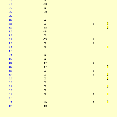
0:0
X
2:0
-70
2:2
X
0:2
-30
2:2
1:0
X
3:1
X
1
1:0
-55
1:0
46-
1:3
X
3:1
-73
1
1:0
X
1
2:1
X
1:5
2:1
X
1:2
X
1:1
-87
1
1:0
-87
1:3
X
1
1:4
X
1
2:0
X
0:0
X
3:1
X
3:0
X
3:2
X
1
4:3
5:1
-75
1
1:4
-60