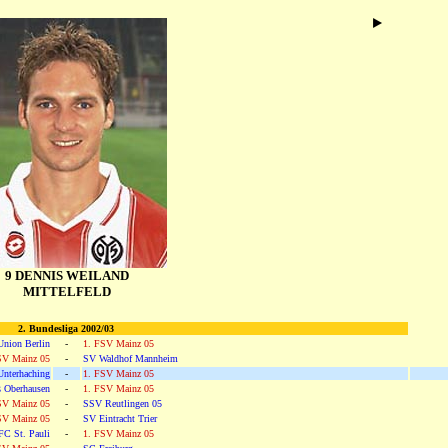
9 DENNIS WEILAND
MITTELFELD
2. Bundesliga 2002/03
Union Berlin
-
1. FSV Mainz 05
SV Mainz 05
-
SV Waldhof Mannheim
nterhaching
-
1. FSV Mainz 05
 Oberhausen
-
1. FSV Mainz 05
SV Mainz 05
-
SSV Reutlingen 05
SV Mainz 05
-
SV Eintracht Trier
FC St. Pauli
-
1. FSV Mainz 05