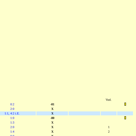
Vorl.
0:2
-81
2:0
X
1:1, 4:2 i.E.
X
1:0
-80
1:3
X
2:0
X
1
1:4
X
2