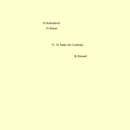
10 Kobiashvili
15 Berner
75. 33 Tanko für Coulibaly
36 Reinard