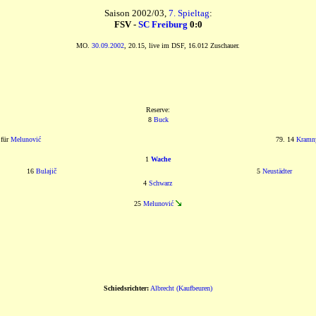
Saison 2002/03,
7. Spieltag
:
FSV -
SC Freiburg
0:0
MO.
30.09.2002
, 20.15, live im DSF, 16.012 Zuschauer.
Reserve:
8
Buck
für
Melunović
79. 14
Kramn
1
Wache
16
Bulajič
5
Neustädter
4
Schwarz
25
Melunović
Schiedsrichter:
Albrecht (Kaufbeuren)