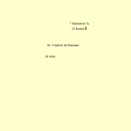
7 Tskitishvili
22 Riether
85. 9 Iashvili für Ramdane
29 Willi