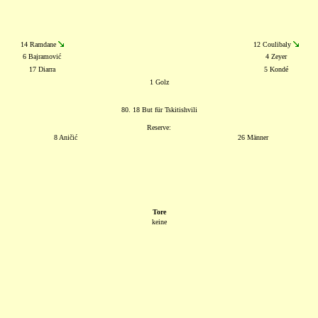
14 Ramdane
12 Coulibaly
6 Bajramović
4 Zeyer
17 Diarra
5 Kondé
1 Golz
80. 18 But für Tskitishvili
Reserve:
8 Aničić
26 Männer
Tore
keine