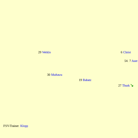
29
Wetklo
6
Christ
54. 7
Auer
30
Muftawu
19
Babatz
27
Thurk
FSV-Trainer:
Klopp