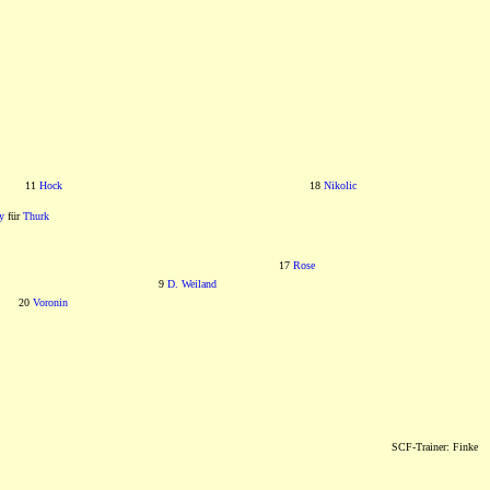
11
Hock
18
Nikolic
y
für
Thurk
17
Rose
9
D. Weiland
20
Voronin
SCF-Trainer: Finke