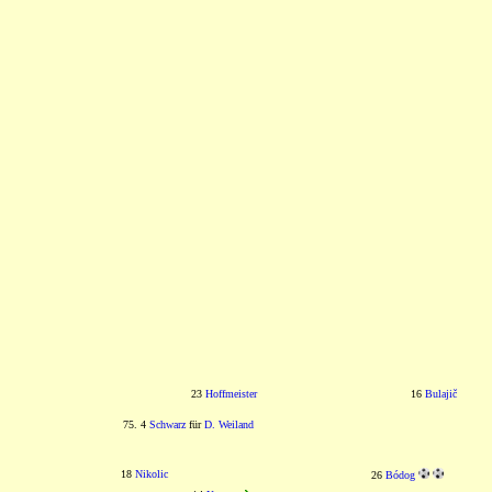
23
Hoffmeister
16
Bulajič
75. 4
Schwarz
für
D. Weiland
18
Nikolic
26
Bódog