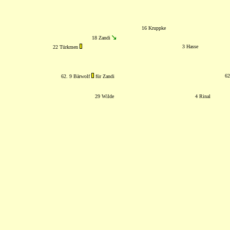
16 Kruppke
18 Zandi
3 Hasse
22 Türkmen
62
62. 9 Bärwolf
für Zandi
29 Wilde
4 Rinal