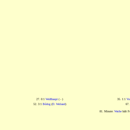
27. 0:1
Weißhaupt
( - )
35. 1:1
Vo
52. 3:1
Bódog
(
D. Weiland
)
67.
81. Minute:
Wache
hält Fo