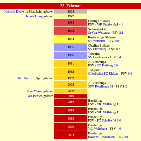
OOOOOOOOOOOOOOOOOOOOO
23. Februar
OOOOOOOOOOOOOOOOOOOO
Heinrich Decker
in Mannheim geboren
1908
Jürgen Lomp
geboren
1942
Oberliga Südwest:
1958
FSV -
VfR Frankenthal
4:1
Südwestpokal:
1963
SpVgg Weisenau
- FSV
2:1
Regionalliga Südwest:
1964
SV Weisenau
- FSV
0:0
Oberliga Südwest:
1985
SV Elversberg
- FSV
0:4
Testspiel:
1986
SV Horchheim
- FSV
0:4
2. Bundesliga:
1991
FSV -
SC Freiburg
0:0
Testspiel:
1992
Offenbacher FC Kickers
- FSV
0:2
Toni Reljić
in Split geboren
1993
2. Bundesliga:
2003
SSV Reutlingen 05
- FSV
1:2
Theo Wissel
geboren
2009
Paul Bertsch
geboren
2010
Bundesliga:
2013
FSV -
VfL Wolfsburg
1:1
Bundesliga:
2018
FSV -
VfL Wolfsburg
1:1
Bundesliga:
2019
FSV -
FC Schalke 04
3:0
Bundesliga:
2020
VfL Wolfsburg
- FSV
4:0
Bundesliga:
2024
Bayer 04 Leverkusen
- FSV
2:1