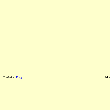
FSV-Trainer:
Klopp
Schie