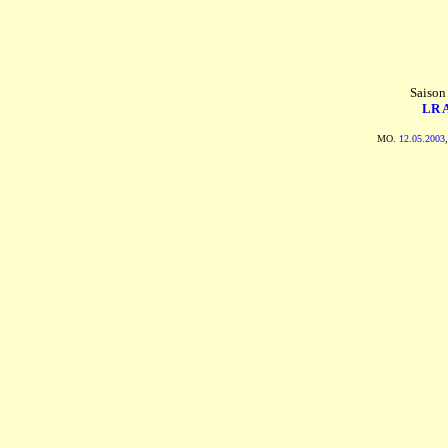
Saison
LR A
MO.
12.05.2003