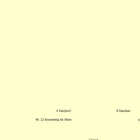
4 Vasiljević
8 Daschner
46. 22 Kronenberg für Meier
6
2 Cissé