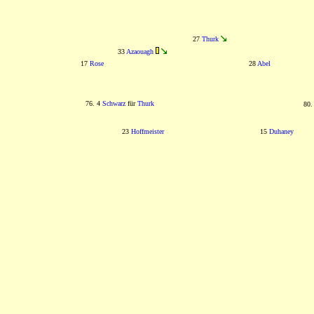
27
Thurk
33
Azaouagh
17
Rose
28
Abel
76. 4
Schwarz
für
Thurk
80.
23
Hoffmeister
15
Duhaney