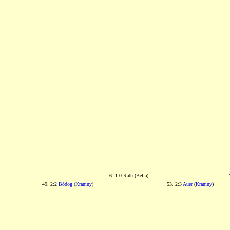
6. 1:0 Rath (Bella)
49. 2:2
Bódog
(
Kramny
)
53. 2:3
Auer
(
Kramny
)