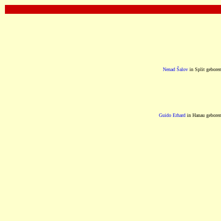
OOOOOOOOOOOOOOOOOOOOOOOOOOOOOOOO
Nenad Šalov
in Split gebore
Guido Erhard
in Hanau gebore