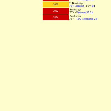
2. Bundesliga:
2008
FSV Frankfurt
- FSV
1:4
Bundesliga:
2012
FSV -
Hannover 96
2:1
Bundesliga:
2024
FSV -
TSG Hoffenheim
2:0