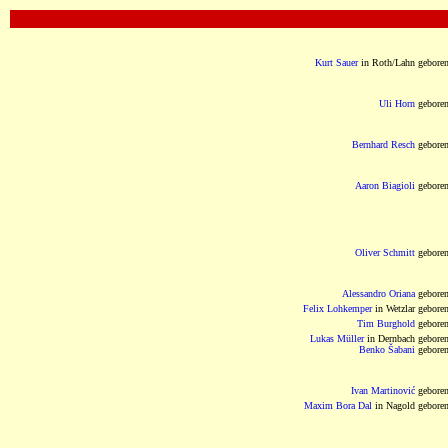
OOOOOOOOOOOOOOOOOOOOOOOOOOOOOOOO
Kurt Sauer
in Roth/Lahn gebore
Uli Horn
gebore
Bernhard Resch
gebore
Aaron Biagioli
gebore
Oliver Schmitt
gebore
Alessandro Oriana
gebore
Felix Lohkemper
in Wetzlar gebore
Tim Burghold
gebore
Lukas Müller
in Dernbach gebore
Benko Šabani
gebore
Ivan Martinović
gebore
Maxim Bora Dal
in Nagold gebore