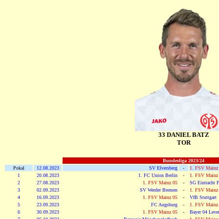
33 DANIEL BATZ
TOR
Bundesliga 2023/24
Pokal
12.08.2023
SV Elversberg
-
1. FSV Mainz
1
20.08.2023
1. FC Union Berlin
-
1. FSV Mainz
2
27.08.2023
1. FSV Mainz 05
-
SG Eintracht F
3
02.09.2023
SV Werder Bremen
-
1. FSV Mainz
4
16.09.2023
1. FSV Mainz 05
-
VfB Stuttgart
5
23.09.2023
FC Augsburg
-
1. FSV Mainz
6
30.09.2023
1. FSV Mainz 05
-
Bayer 04 Leve