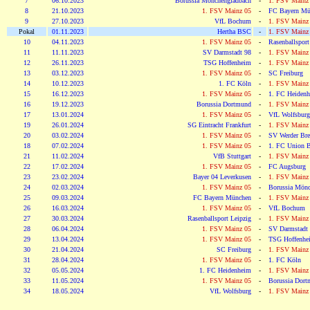
7
06.10.2023
Borussia Mönchengladbach
-
1. FSV Mainz
8
21.10.2023
1. FSV Mainz 05
-
FC Bayern Mü
9
27.10.2023
VfL Bochum
-
1. FSV Mainz
Pokal
01.11.2023
Hertha BSC
-
1. FSV Mainz
10
04.11.2023
1. FSV Mainz 05
-
Rasenballsport
11
11.11.2023
SV Darmstadt 98
-
1. FSV Mainz
12
26.11.2023
TSG Hoffenheim
-
1. FSV Mainz
13
03.12.2023
1. FSV Mainz 05
-
SC Freiburg
14
10.12.2023
1. FC Köln
-
1. FSV Mainz
15
16.12.2023
1. FSV Mainz 05
-
1. FC Heiden
16
19.12.2023
Borussia Dortmund
-
1. FSV Mainz
17
13.01.2024
1. FSV Mainz 05
-
VfL Wolfsburg
19
26.01.2024
SG Eintracht Frankfurt
-
1. FSV Mainz
20
03.02.2024
1. FSV Mainz 05
-
SV Werder Br
18
07.02.2024
1. FSV Mainz 05
-
1. FC Union B
21
11.02.2024
VfB Stuttgart
-
1. FSV Mainz
22
17.02.2024
1. FSV Mainz 05
-
FC Augsburg
23
23.02.2024
Bayer 04 Leverkusen
-
1. FSV Mainz
24
02.03.2024
1. FSV Mainz 05
-
Borussia Mönc
25
09.03.2024
FC Bayern München
-
1. FSV Mainz
26
16.03.2024
1. FSV Mainz 05
-
VfL Bochum
27
30.03.2024
Rasenballsport Leipzig
-
1. FSV Mainz
28
06.04.2024
1. FSV Mainz 05
-
SV Darmstadt
29
13.04.2024
1. FSV Mainz 05
-
TSG Hoffenhe
30
21.04.2024
SC Freiburg
-
1. FSV Mainz
31
28.04.2024
1. FSV Mainz 05
-
1. FC Köln
32
05.05.2024
1. FC Heidenheim
-
1. FSV Mainz
33
11.05.2024
1. FSV Mainz 05
-
Borussia Dor
34
18.05.2024
VfL Wolfsburg
-
1. FSV Mainz