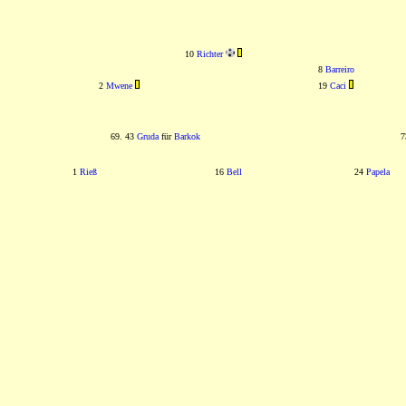
10
Richter
8
Barreiro
2
Mwene
19
Caci
69. 43
Gruda
für
Barkok
7
1
Rieß
16
Bell
24
Papela