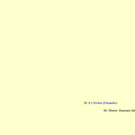
39. 0:1
Richter
(
Fernandes
)
68. Minute: Baumann hä