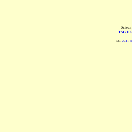
Saison
TSG Hof
SO.
26.11.2