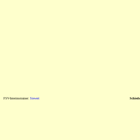
FSV-Interimstrainer:
Siewert
Schieds