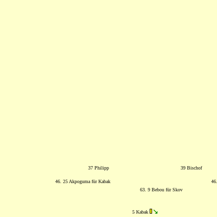
37 Philipp
39 Bischof
46. 25 Akpoguma für Kabak
46
63. 9 Bebou für Skov
5 Kabak