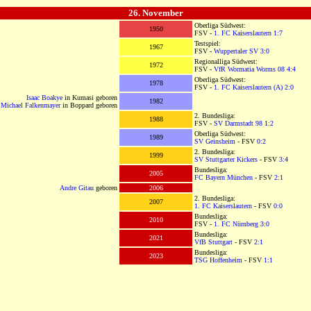
OOOOOOOOOOOOOOOOOOOOO
26. November
OOOOOOOOOOOOOOOOOOOO
Oberliga Südwest:
1950
FSV -
1. FC Kaiserslautern
1:7
Testspiel:
1967
FSV -
Wuppertaler SV
3:0
Regionalliga Südwest:
1972
FSV -
VfR Wormatia Worms 08
4:4
Oberliga Südwest:
1978
FSV -
1. FC Kaiserslautern (A)
2:0
Isaac Boakye
in Kumasi geboren
1982
Michael Falkenmayer
in Boppard geboren
2. Bundesliga:
1988
FSV -
SV Darmstadt 98
1:2
Oberliga Südwest:
1989
SV Geinsheim
- FSV
0:2
2. Bundesliga:
1999
SV Stuttgarter Kickers
- FSV
3:4
Bundesliga:
2005
FC Bayern München
- FSV
2:1
Andre Gitau
geboren
2006
2. Bundesliga:
2007
1. FC Kaiserslautern
- FSV
0:0
Bundesliga:
2010
FSV -
1. FC Nürnberg
3:0
Bundesliga:
2021
VfB Stuttgart
- FSV
2:1
Bundesliga:
2023
TSG Hoffenheim
- FSV
1:1