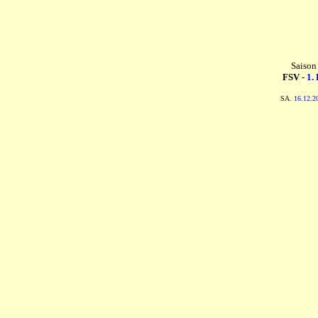
Saison
FSV -
1.
SA.
16.12.2