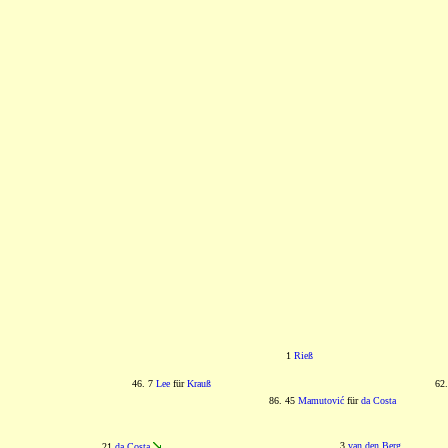
1
Rieß
46. 7
Lee
für
Krauß
62
86. 45
Mamutović
für
da Costa
3
van den Berg
21
da Costa