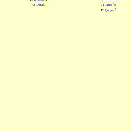
43
Gruda
24
Papela
17
Ajorque