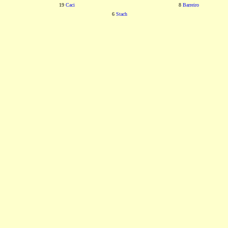
19
Caci
8
Barreiro
6
Stach