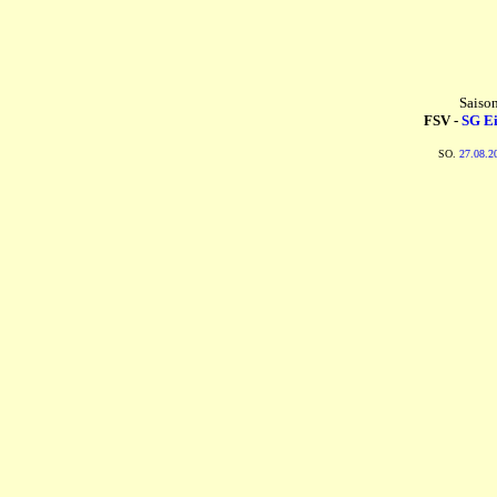
Saiso
FSV -
SG Ei
SO.
27.08.2