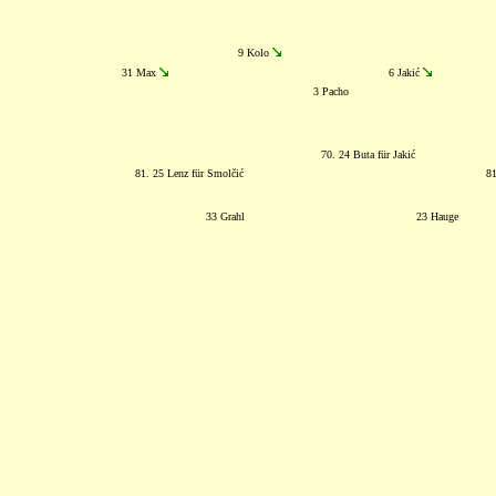
9 Kolo
31 Max
6 Jakić
3 Pacho
70. 24 Buta für Jakić
81. 25 Lenz für Smolčić
8
33 Grahl
23 Hauge