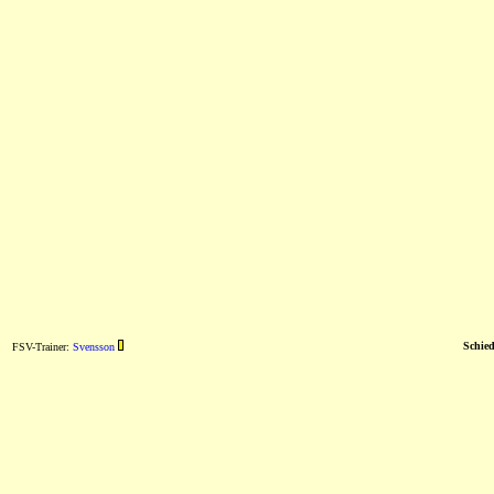
Schied
FSV-Trainer:
Svensson