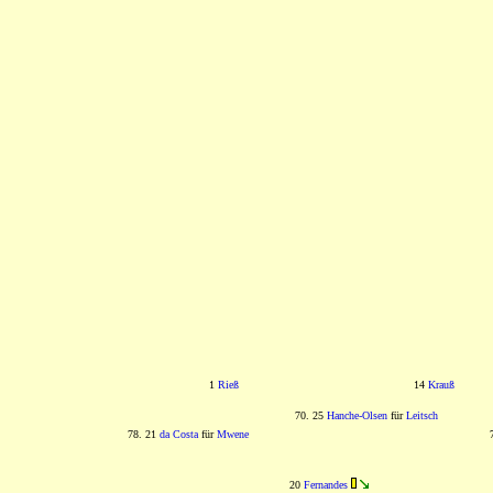
1
Rieß
14
Krauß
70. 25
Hanche-Olsen
für
Leitsch
78. 21
da Costa
für
Mwene
20
Fernandes