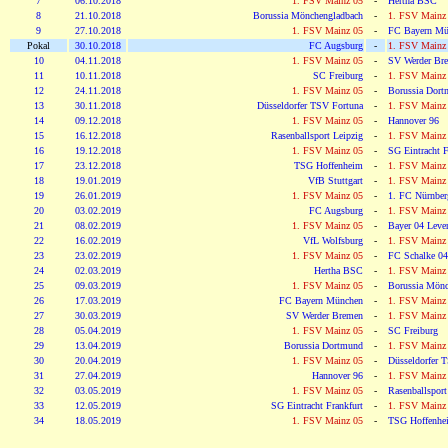
7
06.10.2018
1. FSV Mainz 05
-
Hertha BSC
8
21.10.2018
Borussia Mönchengladbach
-
1. FSV Mainz
9
27.10.2018
1. FSV Mainz 05
-
FC Bayern Mü
Pokal
30.10.2018
FC Augsburg
-
1. FSV Mainz
10
04.11.2018
1. FSV Mainz 05
-
SV Werder Br
11
10.11.2018
SC Freiburg
-
1. FSV Mainz
12
24.11.2018
1. FSV Mainz 05
-
Borussia Dor
13
30.11.2018
Düsseldorfer TSV Fortuna
-
1. FSV Mainz
14
09.12.2018
1. FSV Mainz 05
-
Hannover 96
15
16.12.2018
Rasenballsport Leipzig
-
1. FSV Mainz
16
19.12.2018
1. FSV Mainz 05
-
SG Eintracht F
17
23.12.2018
TSG Hoffenheim
-
1. FSV Mainz
18
19.01.2019
VfB Stuttgart
-
1. FSV Mainz
19
26.01.2019
1. FSV Mainz 05
-
1. FC Nürnber
20
03.02.2019
FC Augsburg
-
1. FSV Mainz
21
08.02.2019
1. FSV Mainz 05
-
Bayer 04 Leve
22
16.02.2019
VfL Wolfsburg
-
1. FSV Mainz
23
23.02.2019
1. FSV Mainz 05
-
FC Schalke 04
24
02.03.2019
Hertha BSC
-
1. FSV Mainz
25
09.03.2019
1. FSV Mainz 05
-
Borussia Mönc
26
17.03.2019
FC Bayern München
-
1. FSV Mainz
27
30.03.2019
SV Werder Bremen
-
1. FSV Mainz
28
05.04.2019
1. FSV Mainz 05
-
SC Freiburg
29
13.04.2019
Borussia Dortmund
-
1. FSV Mainz
30
20.04.2019
1. FSV Mainz 05
-
Düsseldorfer 
31
27.04.2019
Hannover 96
-
1. FSV Mainz
32
03.05.2019
1. FSV Mainz 05
-
Rasenballsport
33
12.05.2019
SG Eintracht Frankfurt
-
1. FSV Mainz
34
18.05.2019
1. FSV Mainz 05
-
TSG Hoffenhe