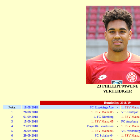
23 PHILLIPP MWENE
VERTEIDIGER
Bundesliga 2018/19
Pokal
18.08.2018
FC Erzgebirge Aue
-
1. FSV Mainz
1
26.08.2018
1. FSV Mainz 05
-
VfB Stuttgart
2
01.09.2018
1. FC Nürnberg
-
1. FSV Mainz
3
15.09.2018
1. FSV Mainz 05
-
FC Augsburg
4
23.09.2018
Bayer 04 Leverkusen
-
1. FSV Mainz
5
26.09.2018
1. FSV Mainz 05
-
VfL Wolfsburg
6
29.09.2018
FC Schalke 04
-
1. FSV Mainz