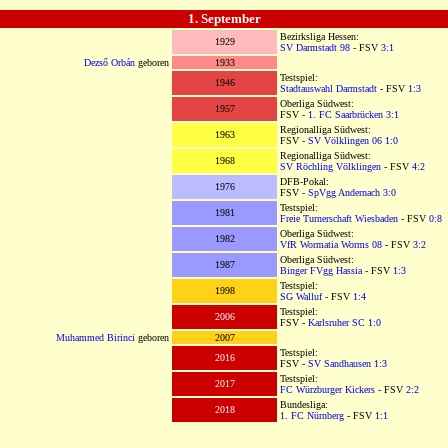
OOOOOOOOOOOOOOOOOOOOO
1. September
OOOOOOOOOOOOOOOOOOOO
Bezirksliga Hessen:
1929
SV Darmstadt 98
- FSV
3:1
Dezső Orbán
geboren
1933
Testspiel:
1946
Stadtauswahl Darmstadt
- FSV
1:3
Oberliga Südwest:
1957
FSV -
1. FC Saarbrücken
3:1
Regionalliga Südwest:
1963
FSV -
SV Völklingen 06
1:0
Regionalliga Südwest:
1968
SV Röchling Völklingen
- FSV
4:2
DFB-Pokal:
1976
FSV -
SpVgg Andernach
3:0
Testspiel:
1981
Freie Turnerschaft Wiesbaden
- FSV
0:8
Oberliga Südwest:
1982
VfR Wormatia Worms 08
- FSV
3:2
Oberliga Südwest:
1987
Binger FVgg Hassia
- FSV
1:3
Testspiel:
1998
SG Walluf
- FSV
1:4
Testspiel:
2006
FSV -
Karlsruher SC
1:0
Muhammed Birinci
geboren
2007
Testspiel:
2016
FSV -
SV Sandhausen
1:3
Testspiel:
2017
FC Würzburger Kickers
- FSV
2:2
Bundesliga:
2018
1. FC Nürnberg
- FSV
1:1