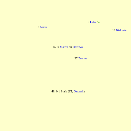
6
Latza
3
Aarón
19
Niakhaté
65. 9
Mateta
für
Onisiwo
27
Zentner
46. 0:1 Stark (ET,
Öztunalı
)