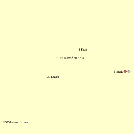
1 Kraft
67. 19 Ibišević für Selke
5 Stark
20 Lazaro
FSV-Trainer:
Schwarz