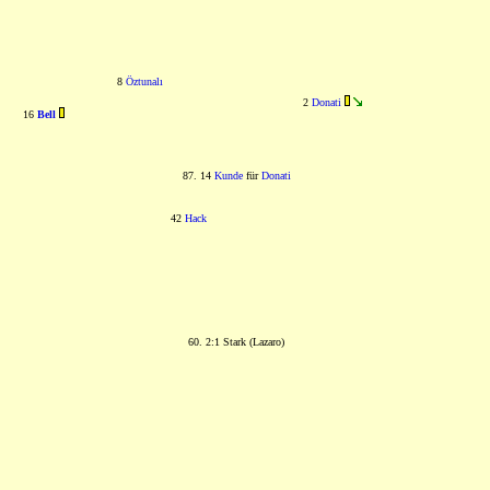
8
Öztunalı
2
Donati
16
Bell
87. 14
Kunde
für
Donati
42
Hack
60. 2:1 Stark (Lazaro)