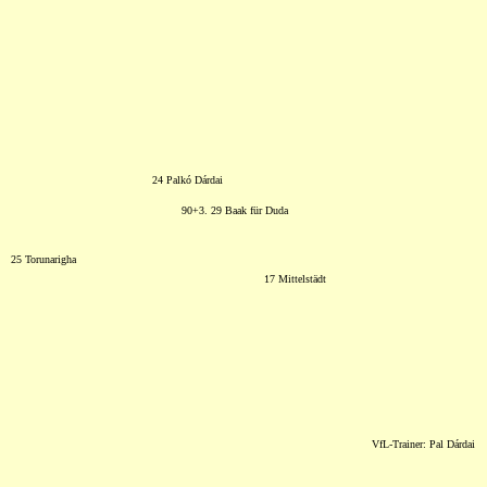
24 Palkó Dárdai
90+3. 29 Baak für Duda
25 Torunarigha
17 Mittelstädt
VfL-Trainer: Pal Dárdai