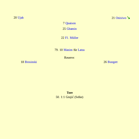
20
Ujah
21
Onisiwo
7
Quaison
25
Gbamin
22
Fl. Müller
79. 10
Maxim
für
Latza
Reserve:
18
Brosinski
26
Bungert
Tore
50. 1:1 Grujić (Selke)