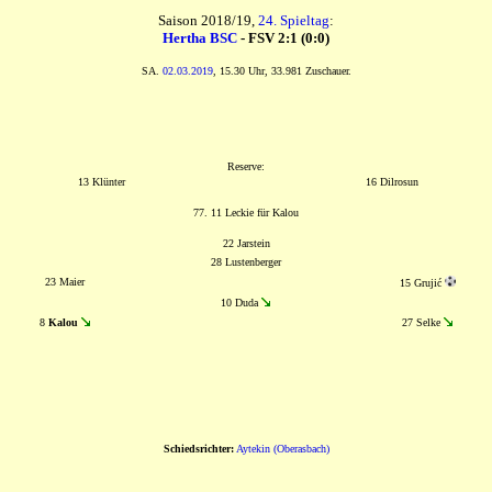
Saison 2018/19,
24. Spieltag
:
Hertha BSC
- FSV 2:1 (0:0)
SA.
02.03.2019
, 15.30 Uhr, 33.981 Zuschauer.
Reserve:
13 Klünter
16 Dilrosun
77. 11 Leckie für Kalou
22 Jarstein
28 Lustenberger
23 Maier
15 Grujić
10 Duda
8
Kalou
27 Selke
Schiedsrichter:
Aytekin (Oberasbach)