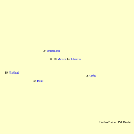
24
Bussmann
88. 10
Maxim
für
Gbamin
19
Niakhaté
3
Aarón
34
Baku
Hertha-Trainer: Pál Dárdai