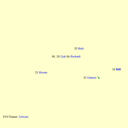
33
Huth
66. 20
Ujah
für
Burkardt
16
Bell
23
Mwene
25
Gbamin
FSV-Trainer:
Schwarz