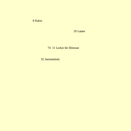
8 Kalou
20 Lazaro
74. 11 Leckie für Dilrosun
32 Jastrzembski