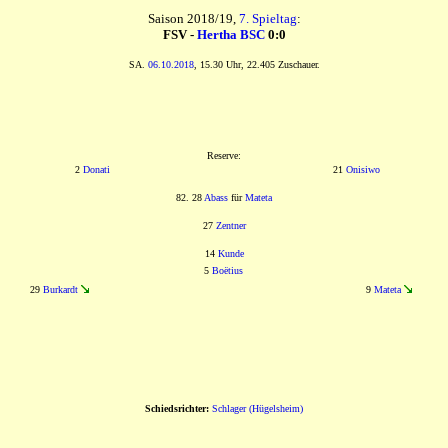
Saison 2018/19,
7. Spieltag
:
FSV -
Hertha BSC
0:0
SA.
06.10.2018
, 15.30 Uhr, 22.405 Zuschauer.
Reserve:
2
Donati
21
Onisiwo
82. 28
Abass
für
Mateta
27
Zentner
14
Kunde
5
Boëtius
29
Burkardt
9
Mateta
Schiedsrichter:
Schlager (Hügelsheim)