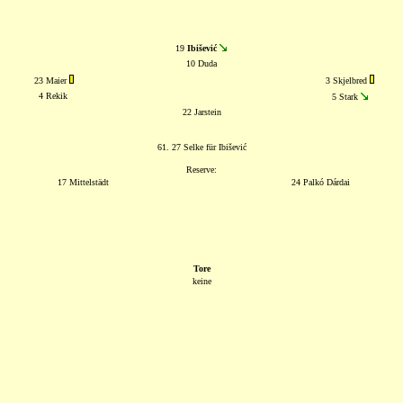
19
Ibišević
10 Duda
23 Maier
3 Skjelbred
4 Rekik
5 Stark
22 Jarstein
61. 27 Selke für Ibišević
Reserve:
17 Mittelstädt
24 Palkó Dárdai
Tore
keine