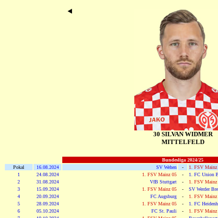
30 SILVAN WIDMER
MITTELFELD
Bundesliga 2024/25
Pokal
16.08.2024
SV Wehen
-
1. FSV Mainz
1
24.08.2024
1. FSV Mainz 05
-
1. FC Union B
2
31.08.2024
VfB Stuttgart
-
1. FSV Mainz
3
15.09.2024
1. FSV Mainz 05
-
SV Werder Br
4
20.09.2024
FC Augsburg
-
1. FSV Mainz
5
28.09.2024
1. FSV Mainz 05
-
1. FC Heiden
6
05.10.2024
FC St. Pauli
-
1. FSV Mainz