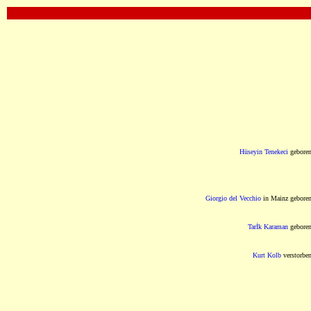
OOOOOOOOOOOOOOOOOOOOOOOOOOOOOOOO
Hüseyin Tenekeci
gebore
Giorgio del Vecchio
in Mainz gebore
Tarİk Karaman
gebore
Kurt Kolb
verstorbe