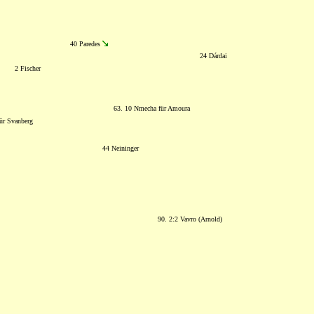
40 Paredes
24 Dárdai
2 Fischer
63. 10 Nmecha für Amoura
ür Svanberg
44 Neininger
90. 2:2 Vavro (Arnold)