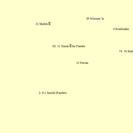
39 Wimmer
21 Mæhle
4 Koulierakis
63. 11 Tomás
für Paredes
74. 16 Kam
12 Pervan
3. 0:1 Arnold (Paredes)