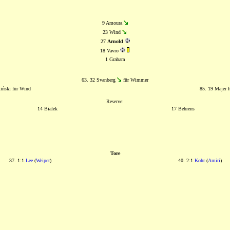
9 Amoura
23 Wind
27
Arnold
18 Vavro
1 Grabara
63. 32 Svanberg
für Wimmer
iński für Wind
85. 19 Majer f
Reserve:
14 Bialek
17 Behrens
Tore
37. 1:1
Lee
(
Weiper
)
40. 2:1
Kohr
(
Amiri
)