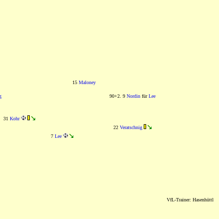
15
Maloney
g
90+2. 9
Nordin
für
Lee
31
Kohr
22
Veratschnig
7
Lee
VfL-Trainer: Hasenhüttl