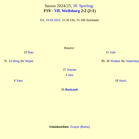
Saison 2024/25,
30. Spieltag
:
FSV -
VfL Wolfsburg
2:2 (2:1)
SA.
19.04.2025
, 15.30 Uhr, 31.500 Zuschauer.
Reserve:
33
Batz
11
Sieb
76. 14
Hong
für
Weiper
89. 30
Widmer
für
Veratschni
27
Zentner
3
Jenz
6
Sano
18
Amiri
29
Burkardt
Schiedsrichter:
Zwayer (Berlin)