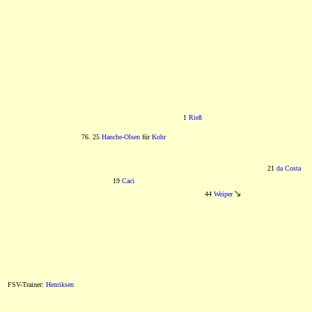
1
Rieß
76. 25
Hanche-Olsen
für
Kohr
21
da Costa
19
Caci
44
Weiper
FSV-Trainer:
Henriksen