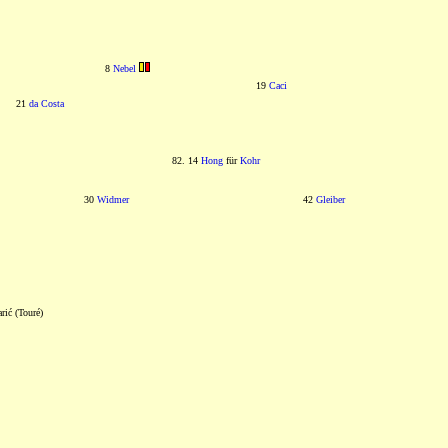
8
Nebel
19
Caci
21
da Costa
82. 14
Hong
für
Kohr
30
Widmer
42
Gleiber
rić (Touré)