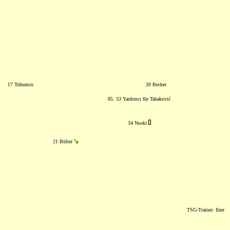
17 Tohumcu
20 Becker
85. 53 Yardımcı für Tabaković
34 Nsoki
21 Bülter
TSG-Trainer: Ilzer