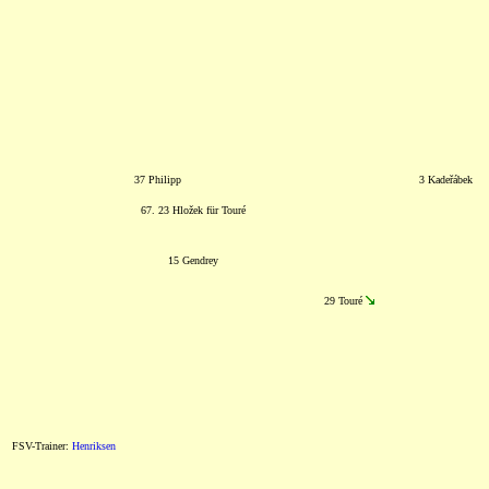
37 Philipp
3 Kadeřábek
67. 23 Hložek für Touré
15 Gendrey
29 Touré
FSV-Trainer:
Henriksen