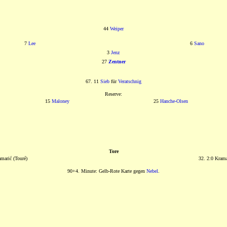
44
Weiper
7
Lee
6
Sano
3
Jenz
27
Zentner
67. 11
Sieb
für
Veratschnig
Reserve:
15
Maloney
25
Hanche-Olsen
Tore
amarić (Touré)
32. 2:0 Krama
90+4. Minute: Gelb-Rote Karte gegen
Nebel
.