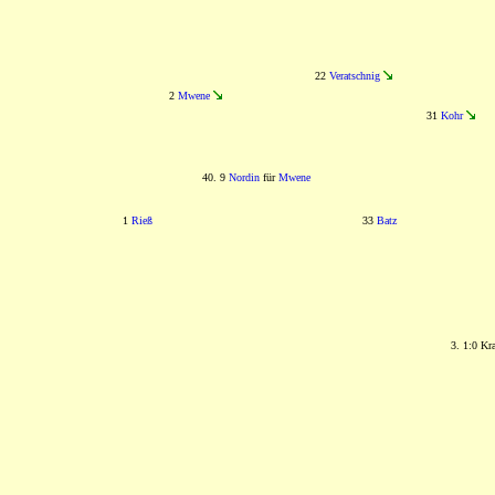
22
Veratschnig
2
Mwene
31
Kohr
40. 9
Nordin
für
Mwene
1
Rieß
33
Batz
3. 1:0 Kr