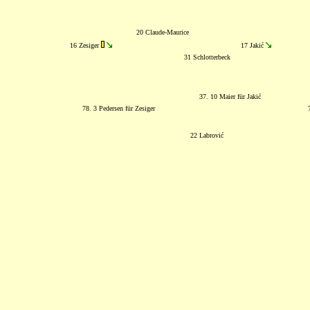
20 Claude-Maurice
16 Zesiger
17 Jakić
31 Schlotterbeck
37. 10 Maier für Jakić
78. 3 Pedersen für Zesiger
22 Labrović