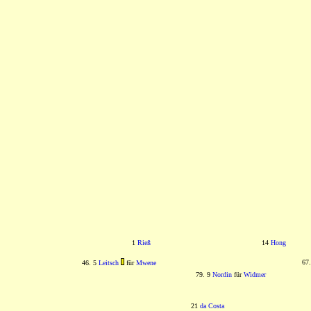
1
Rieß
14
Hong
67
46. 5
Leitsch
für
Mwene
79. 9
Nordin
für
Widmer
21
da Costa