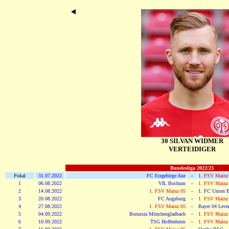
30 SILVAN WIDMER
VERTEIDIGER
Bundesliga 2022/23
Pokal
31.07.2022
FC Erzgebirge Aue
-
1. FSV Mainz
1
06.08.2022
VfL Bochum
-
1. FSV Mainz
2
14.08.2022
1. FSV Mainz 05
-
1. FC Union B
3
20.08.2022
FC Augsburg
-
1. FSV Mainz
4
27.08.2022
1. FSV Mainz 05
-
Bayer 04 Leve
5
04.09.2022
Borussia Mönchengladbach
-
1. FSV Mainz
6
10.09.2022
TSG Hoffenheim
-
1. FSV Mainz