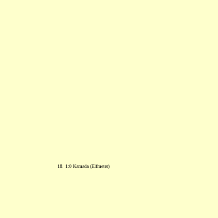
18. 1:0 Kamada (Elfmeter)