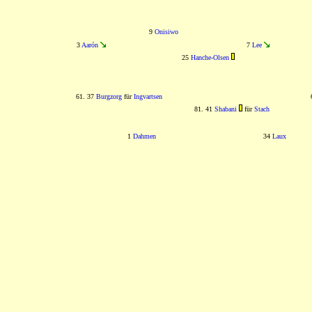
9
Onisiwo
3
Aarón
7
Lee
25
Hanche-Olsen
61. 37
Burgzorg
für
Ingvartsen
81. 41
Shabani
für
Stach
1
Dahmen
34
Laux