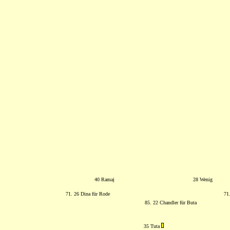
40 Ramaj
28 Wenig
71. 26 Dina für Rode
71
85. 22 Chandler für Buta
35 Tuta