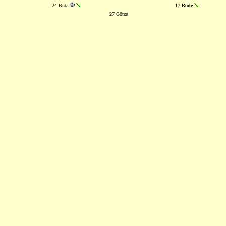
24 Buta
17
Rode
27 Götze