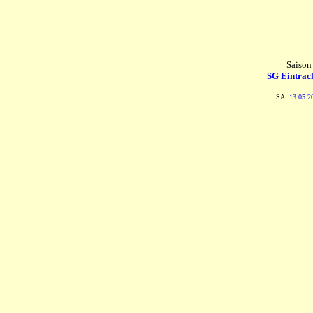
Saison
SG Eintrach
SA.
13.05.2