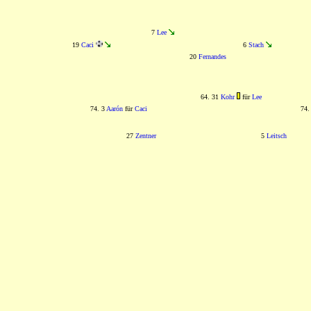
7
Lee
19
Caci
6
Stach
20
Fernandes
64. 31
Kohr
für
Lee
74. 3
Aarón
für
Caci
74.
27
Zentner
5
Leitsch