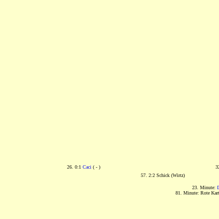
26. 0:1
Caci
( - )
3
57. 2:2 Schick (Wirtz)
23. Minute:
81. Minute: Rote Kar