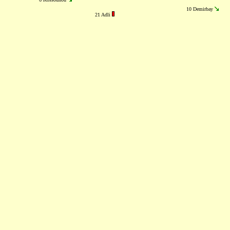
10 Demirbay
21 Adli