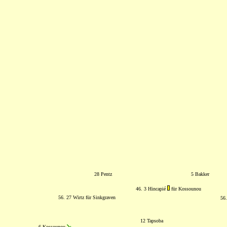
28 Pentz
5 Bakker
46. 3 Hincapié
für Kossounou
56. 27 Wirtz für Sinkgraven
56
12 Tapsoba
6 Kossounou