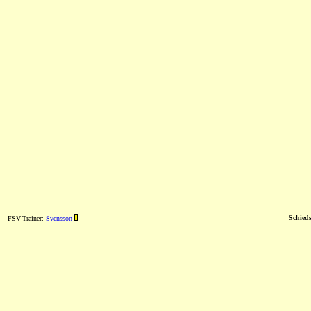
Schieds
FSV-Trainer:
Svensson