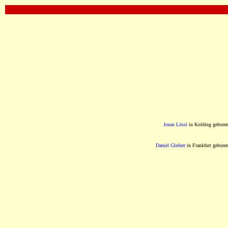
OOOOOOOOOOOOOOOOOOOOOOOOOOOOOOOO
Jonas Lössl
in Kolding gebore
Daniel Gleiber
in Frankfurt gebore