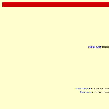
OOOOOOOOOOOOOOOOOOOOOOOOOOOOOOO
Markus Groß
gebore
Andreas Rudolf
in Bingen gebore
Moritz Jenz
in Berlin gebore