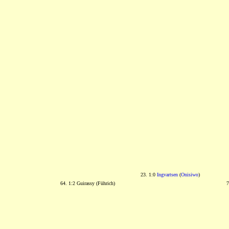
23. 1:0
Ingvartsen
(
Onisiwo
)
64. 1:2 Guirassy (Führich)
7