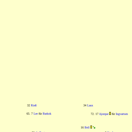
32
Rieß
34
Laux
65. 7
Lee
für
Barkok
72. 17
Ajorque
für
Ingvartsen
16
Bell