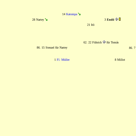
14
Katompa
28 Nartey
3
Endō
21 Itō
62. 22 Führich
für Tomás
86. 15 Stenzel für Nartey
86. 7
1
Fl. Müller
8 Millot