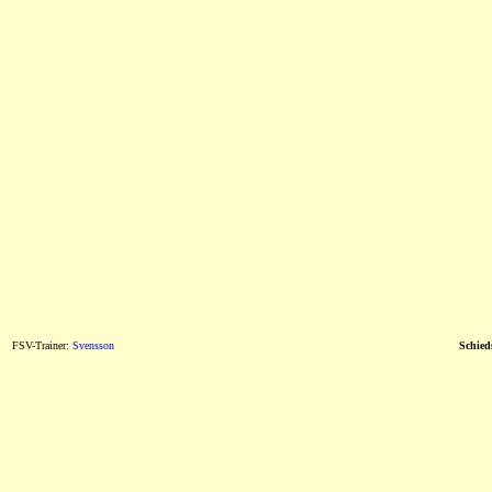
FSV-Trainer:
Svensson
Schieds