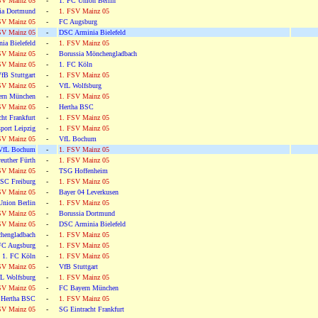
SV Mainz 05
-
1. FC Union Berlin
ia Dortmund
-
1. FSV Mainz 05
SV Mainz 05
-
FC Augsburg
SV Mainz 05
-
DSC Arminia Bielefeld
ia Bielefeld
-
1. FSV Mainz 05
SV Mainz 05
-
Borussia Mönchengladbach
SV Mainz 05
-
1. FC Köln
fB Stuttgart
-
1. FSV Mainz 05
SV Mainz 05
-
VfL Wolfsburg
ern München
-
1. FSV Mainz 05
SV Mainz 05
-
Hertha BSC
ht Frankfurt
-
1. FSV Mainz 05
port Leipzig
-
1. FSV Mainz 05
SV Mainz 05
-
VfL Bochum
VfL Bochum
-
1. FSV Mainz 05
euther Fürth
-
1. FSV Mainz 05
SV Mainz 05
-
TSG Hoffenheim
SC Freiburg
-
1. FSV Mainz 05
SV Mainz 05
-
Bayer 04 Leverkusen
Union Berlin
-
1. FSV Mainz 05
SV Mainz 05
-
Borussia Dortmund
SV Mainz 05
-
DSC Arminia Bielefeld
hengladbach
-
1. FSV Mainz 05
FC Augsburg
-
1. FSV Mainz 05
1. FC Köln
-
1. FSV Mainz 05
SV Mainz 05
-
VfB Stuttgart
L Wolfsburg
-
1. FSV Mainz 05
SV Mainz 05
-
FC Bayern München
Hertha BSC
-
1. FSV Mainz 05
SV Mainz 05
-
SG Eintracht Frankfurt