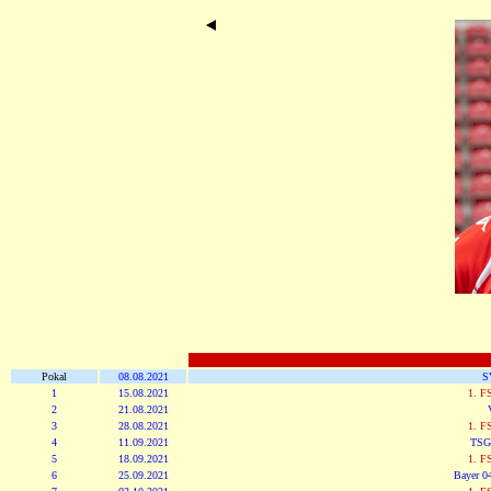
Pokal
08.08.2021
S
1
15.08.2021
1. F
2
21.08.2021
3
28.08.2021
1. F
4
11.09.2021
TSG
5
18.09.2021
1. F
6
25.09.2021
Bayer 0