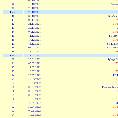
7
03.10.2021
1. F
8
16.10.2021
Boruss
9
23.10.2021
1. F
Pokal
26.10.2021
1. F
10
30.10.2021
DSC Armin
11
05.11.2021
1. F
12
21.11.2021
1. F
13
26.11.2021
V
14
04.12.2021
1. F
15
11.12.2021
FC Bay
16
14.12.2021
1. F
17
18.12.2021
SG Eintrac
18
08.01.2022
Rasenballs
19
15.01.2022
1. F
Pokal
18.01.2022
20
22.01.2022
SpVgg Gr
21
05.02.2022
1. F
22
12.02.2022
23
18.02.2022
1. F
24
26.02.2022
1. FC 
25
16.03.2022
1. F
27
19.03.2022
1. F
28
03.04.2022
Borussia Mönc
26
06.04.2022
29
09.04.2022
30
16.04.2022
1. F
31
22.04.2022
Vf
32
30.04.2022
1. F
33
07.05.2022
34
14.05.2022
1. F