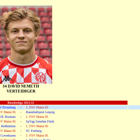
34 DAVID NEMETH
VERTEIDIGER
Bundesliga 2021/22
V Elversberg
-
1. FSV Mainz 05
SV Mainz 05
-
Rasenballsport Leipzig
VfL Bochum
-
1. FSV Mainz 05
SV Mainz 05
-
SpVgg Greuther Fürth
 Hoffenheim
-
1. FSV Mainz 05
SV Mainz 05
-
SC Freiburg
4 Leverkusen
-
1. FSV Mainz 05