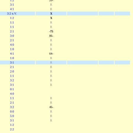
1:2
20-
3:1
R
4:1
R
3:2 n.V.
X
1:2
X
1:1
R
1:1
R
2:1
-75
3:0
86-
2:1
R
4:0
R
1:0
R
4:1
64-
1:0
R
3:1
R
2:1
R
2:0
R
1:1
R
3:2
R
3:1
R
0:1
4:0
1:1
R
2:1
R
3:2
46-
0:0
R
5:0
R
3:1
R
1:2
2:2