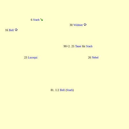
6
Stach
30
Widmer
16
Bell
90+2. 25
Tauer
für
Stach
23
Lucoqui
26
Nebel
81. 1:2
Bell
(
Stach
)