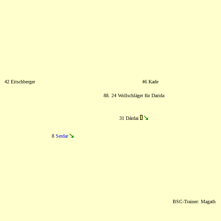
42 Eitschberger
46 Kade
88. 24 Wollschläger für Darida
31 Dárdai
8
Serdar
BSC-Trainer: Magath