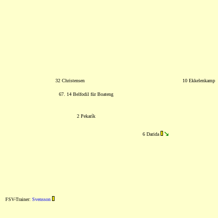
32 Christensen
10 Ekkelenkamp
67. 14 Belfodil für Boateng
2 Pekarík
6 Darida
FSV-Trainer:
Svensson