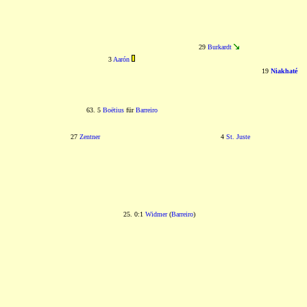
29
Burkardt
3
Aarón
19
Niakhaté
63. 5
Boëtius
für
Barreiro
27
Zentner
4
St. Juste
25. 0:1
Widmer
(
Barreiro
)