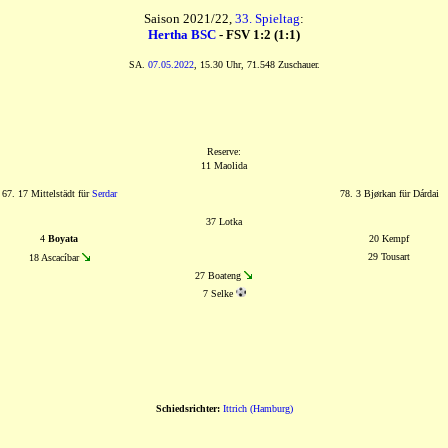
Saison 2021/22,
33. Spieltag
:
Hertha BSC
- FSV 1:2 (1:1)
SA.
07.05.2022
, 15.30 Uhr, 71.548 Zuschauer.
Reserve:
11 Maolida
67. 17 Mittelstädt für
Serdar
78. 3 Bjørkan für Dárdai
37 Lotka
4
Boyata
20 Kempf
29 Tousart
18 Ascacíbar
27 Boateng
7 Selke
Schiedsrichter:
Ittrich (Hamburg)