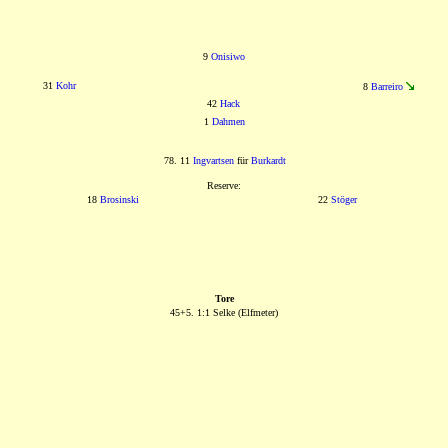
9
Onisiwo
31
Kohr
8
Barreiro
42
Hack
1
Dahmen
78. 11
Ingvartsen
für
Burkardt
Reserve:
18
Brosinski
22
Stöger
Tore
45+5. 1:1 Selke (Elfmeter)