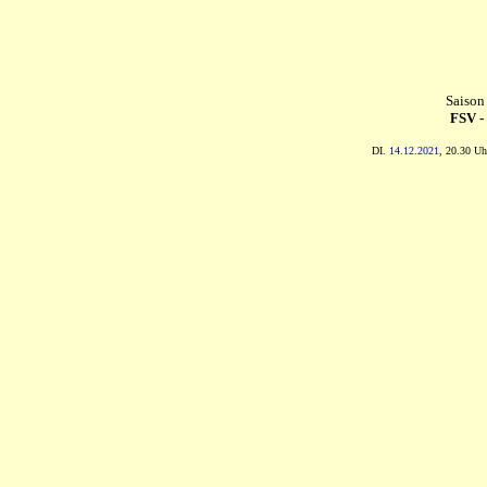
Saison
FSV -
DI.
14.12.2021
, 20.30 Uh