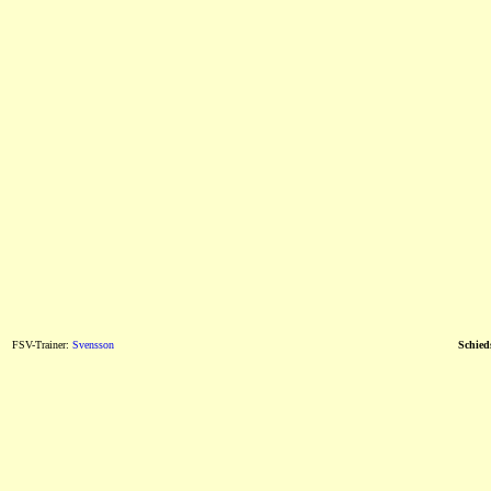
FSV-Trainer:
Svensson
Schieds