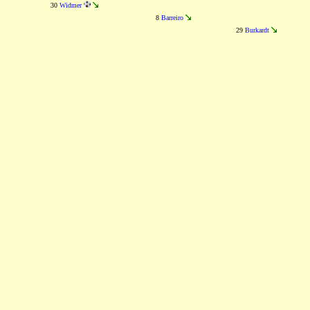
30
Widmer
8
Barreiro
29
Burkardt