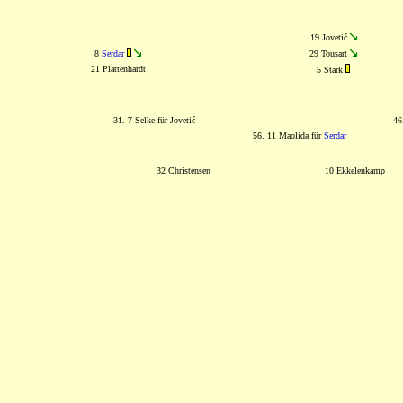
19 Jovetić
8
Serdar
29 Tousart
21 Plattenhardt
5 Stark
31. 7 Selke für Jovetić
46
56. 11 Maolida für
Serdar
32 Christensen
10 Ekkelenkamp