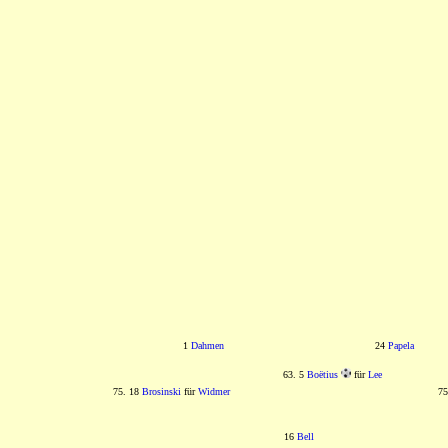
1
Dahmen
24
Papela
63. 5
Boëtius
für
Lee
75. 18
Brosinski
für
Widmer
75
16
Bell