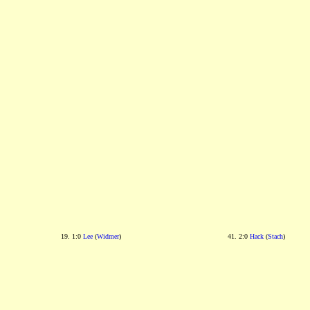
19. 1:0
Lee
(
Widmer
)
41. 2:0
Hack
(
Stach
)