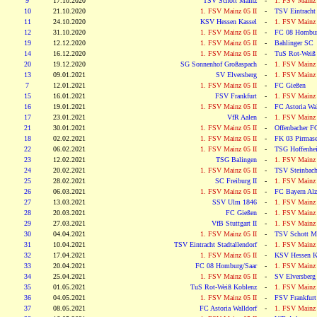
9
17.10.2020
TSV Schott Mainz
-
1. FSV Mainz 
10
21.10.2020
1. FSV Mainz 05 II
-
TSV Eintracht 
11
24.10.2020
KSV Hessen Kassel
-
1. FSV Mainz 
12
31.10.2020
1. FSV Mainz 05 II
-
FC 08 Hombur
19
12.12.2020
1. FSV Mainz 05 II
-
Bahlinger SC
14
16.12.2020
1. FSV Mainz 05 II
-
TuS Rot-Weiß
20
19.12.2020
SG Sonnenhof Großaspach
-
1. FSV Mainz 
13
09.01.2021
SV Elversberg
-
1. FSV Mainz 
7
12.01.2021
1. FSV Mainz 05 II
-
FC Gießen
15
16.01.2021
FSV Frankfurt
-
1. FSV Mainz 
16
19.01.2021
1. FSV Mainz 05 II
-
FC Astoria Wal
17
23.01.2021
VfR Aalen
-
1. FSV Mainz 
21
30.01.2021
1. FSV Mainz 05 II
-
Offenbacher F
18
02.02.2021
1. FSV Mainz 05 II
-
FK 03 Pirmas
22
06.02.2021
1. FSV Mainz 05 II
-
TSG Hoffenhei
23
12.02.2021
TSG Balingen
-
1. FSV Mainz 
24
20.02.2021
1. FSV Mainz 05 II
-
TSV Steinbac
25
28.02.2021
SC Freiburg II
-
1. FSV Mainz 
26
06.03.2021
1. FSV Mainz 05 II
-
FC Bayern Alz
27
13.03.2021
SSV Ulm 1846
-
1. FSV Mainz 
28
20.03.2021
FC Gießen
-
1. FSV Mainz 
29
27.03.2021
VfB Stuttgart II
-
1. FSV Mainz 
30
04.04.2021
1. FSV Mainz 05 II
-
TSV Schott M
31
10.04.2021
TSV Eintracht Stadtallendorf
-
1. FSV Mainz 
32
17.04.2021
1. FSV Mainz 05 II
-
KSV Hessen K
33
20.04.2021
FC 08 Homburg/Saar
-
1. FSV Mainz 
34
25.04.2021
1. FSV Mainz 05 II
-
SV Elversberg
35
01.05.2021
TuS Rot-Weiß Koblenz
-
1. FSV Mainz 
36
04.05.2021
1. FSV Mainz 05 II
-
FSV Frankfurt
37
08.05.2021
FC Astoria Walldorf
-
1. FSV Mainz 