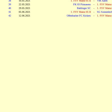
38
16.05.2021
1. FSV Mainz 05 II
-
VfR Aalen
39
22.05.2021
FK 03 Pirmasens
-
1. FSV Mainz 
40
29.05.2021
Bahlinger SC
-
1. FSV Mainz 
41
05.06.2021
1. FSV Mainz 05 II
-
SG Sonnenhof
42
12.06.2021
Offenbacher FC Kickers
-
1. FSV Mainz 