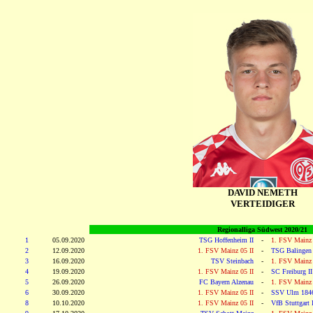
DAVID NEMETH
VERTEIDIGER
Regionalliga Südwest 2020/21
1
05.09.2020
TSG Hoffenheim II
-
1. FSV Mainz 
2
12.09.2020
1. FSV Mainz 05 II
-
TSG Balingen
3
16.09.2020
TSV Steinbach
-
1. FSV Mainz 
4
19.09.2020
1. FSV Mainz 05 II
-
SC Freiburg II
5
26.09.2020
FC Bayern Alzenau
-
1. FSV Mainz 
6
30.09.2020
1. FSV Mainz 05 II
-
SSV Ulm 184
8
10.10.2020
1. FSV Mainz 05 II
-
VfB Stuttgart I