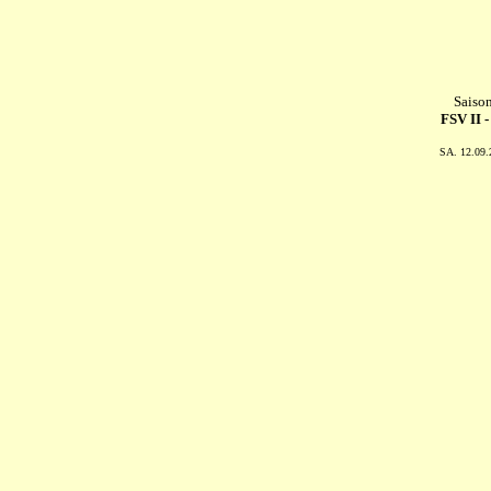
Saiso
FSV II 
SA. 12.09.