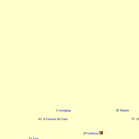
1
Liesegang
28
Manthe
61. 8
Fürstner
für
Gans
79. 1
29
Gürleyen
23
Jung