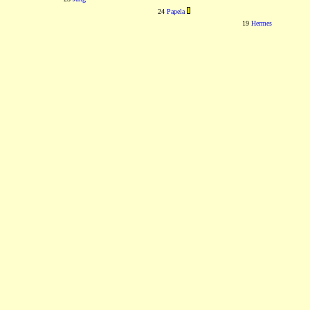
24
Papela
19
Hermes