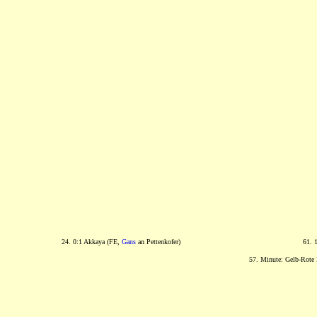
24. 0:1 Akkaya (FE,
Gans
an Pettenkofer)
61. 
57. Minute: Gelb-Rote