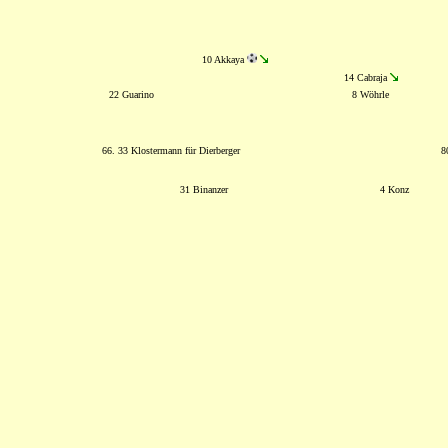
10 Akkaya
14 Cabraja
22 Guarino
8 Wöhrle
66. 33 Klostermann für Dierberger
8
31 Binanzer
4 Konz