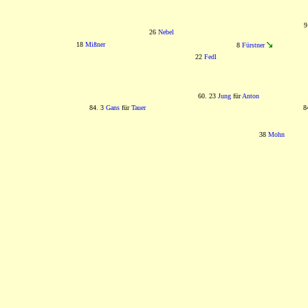
26
Nebel
18
Mißner
8
Fürstner
22
Fedl
60. 23
Jung
für
Anton
84. 3
Gans
für
Tauer
8
38
Mohn