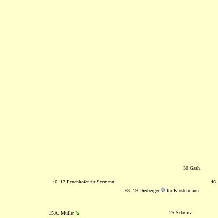
30 Gashi
46. 17 Pettenkofer für Seemann
46.
68. 19 Dierberger
für Klostermann
25 Schmitz
15 A. Müller