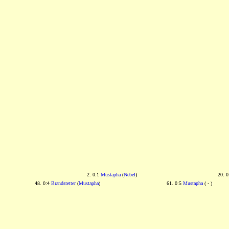
2. 0:1
Mustapha
(
Nebel
)
20. 
48. 0:4
Brandstetter
(
Mustapha
)
61. 0:5
Mustapha
( - )