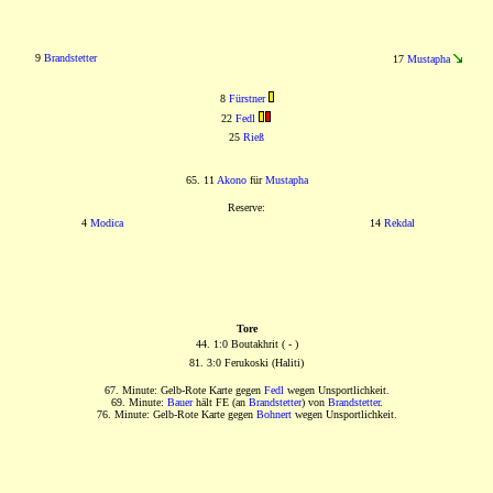
9
Brandstetter
17
Mustapha
8
Fürstner
22
Fedl
25
Rieß
65. 11
Akono
für
Mustapha
Reserve:
4
Modica
14
Rekdal
Tore
44. 1:0 Boutakhrit ( - )
81. 3:0 Ferukoski (Haliti)
67. Minute: Gelb-Rote Karte gegen
Fedl
wegen Unsportlichkeit.
69. Minute:
Bauer
hält FE (an
Brandstetter
) von
Brandstetter
.
76. Minute: Gelb-Rote Karte gegen
Bohnert
wegen Unsportlichkeit.