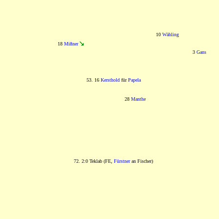
10
Wähling
18
Mißner
3
Gans
53. 16
Kersthold
für
Papela
28
Manthe
72. 2:0 Teklab (FE,
Fürstner
an Fischer)