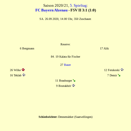
Saison 2020/21,
5. Spieltag
:
FC Bayern Alzenau
- FSV II 3:1 (1:0)
SA. 26.09.2020, 14.00 Uhr, 350 Zuschauer.
Reserve:
6 Bergmann
17 Alik
84. 19 Kalata für Fischer
27
Bauer
26 Wilke
12 Ferukoski
16 Teklab
7 Demir
11 Brauburger
9 Boutakhrit
Schiedsrichter:
Dennemärker (Saarwellingen)