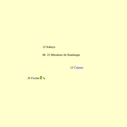
22 Kabuya
88. 23 Mbouhom für Brauburger
13
Črljenec
20 Fischer