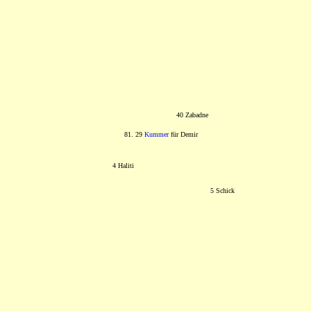
40 Zabadne
81. 29
Kummer
für Demir
4 Haliti
5 Schick