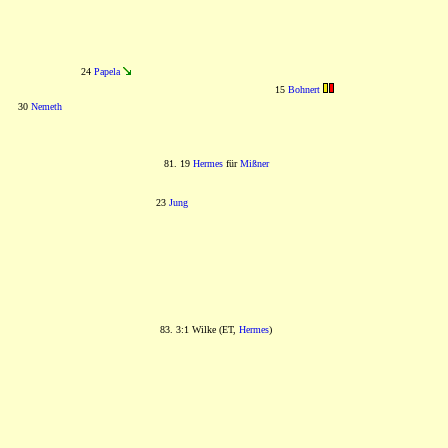
24
Papela
15
Bohnert
30
Nemeth
81. 19
Hermes
für
Mißner
23
Jung
83. 3:1 Wilke (ET,
Hermes
)