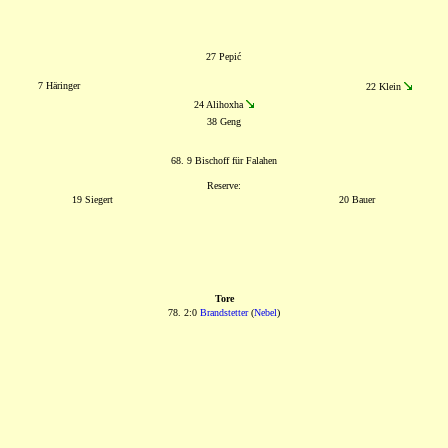
27 Pepić
7 Häringer
22 Klein
24 Alihoxha
38 Geng
68. 9 Bischoff für Falahen
Reserve:
19 Siegert
20 Bauer
Tore
78. 2:0
Brandstetter
(
Nebel
)