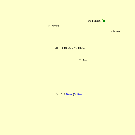
30 Falahen
14 Wehrle
5 Adam
68. 11 Fischer für Klein
26 Gut
53. 1:0
Gans
(
Mißner
)