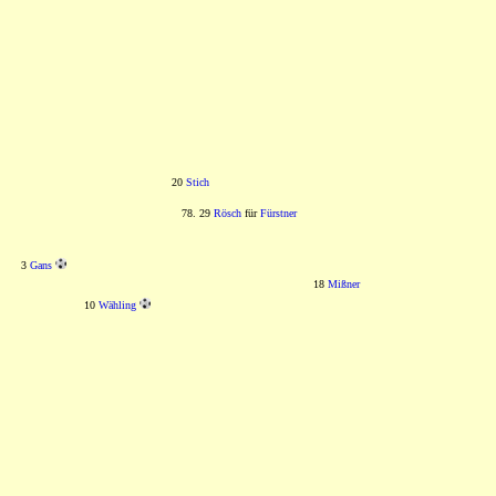
20
Stich
78. 29
Rösch
für
Fürstner
3
Gans
18
Mißner
10
Wähling