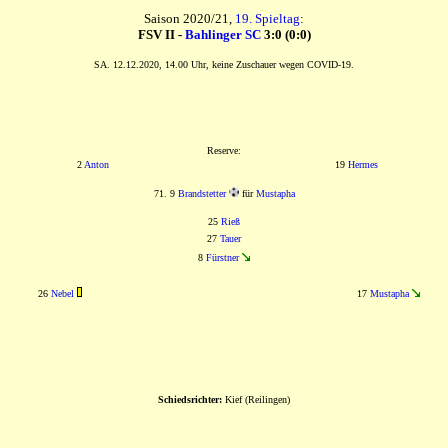
Saison 2020/21,
19. Spieltag
:
FSV II -
Bahlinger SC
3:0 (0:0)
SA. 12.12.2020, 14.00 Uhr, keine Zuschauer wegen COVID-19.
Reserve:
2
Anton
19
Hermes
71. 9
Brandstetter
für
Mustapha
25
Rieß
27
Tauer
8
Fürstner
26
Nebel
17
Mustapha
Schiedsrichter:
Kief (Reilingen)