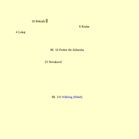
18 Bektaši
8 Rodas
4 Lokaj
88. 10 Probst für Alihoxha
23 Novaković
88. 3:0
Wähling
(
Nebel
)