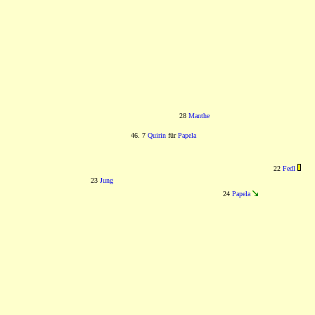
28
Manthe
46. 7
Quirin
für
Papela
22
Fedl
23
Jung
24
Papela