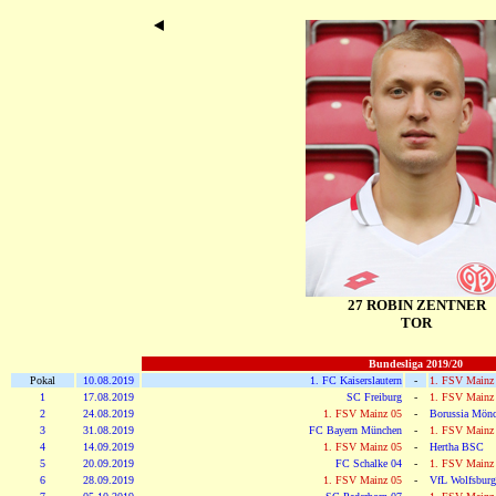
27 ROBIN ZENTNER
TOR
Bundesliga 2019/20
Pokal
10.08.2019
1. FC Kaiserslautern
-
1. FSV Mainz
1
17.08.2019
SC Freiburg
-
1. FSV Mainz
2
24.08.2019
1. FSV Mainz 05
-
Borussia Mönc
3
31.08.2019
FC Bayern München
-
1. FSV Mainz
4
14.09.2019
1. FSV Mainz 05
-
Hertha BSC
5
20.09.2019
FC Schalke 04
-
1. FSV Mainz
6
28.09.2019
1. FSV Mainz 05
-
VfL Wolfsburg