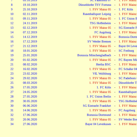
7
05.10.2019
SC Paderborn 07
-
1. FSV Mainz
8
19.10.2019
Düsseldorfer TSV Fortuna
-
1. FSV Mainz
9
25.10.2019
1. FSV Mainz 05
-
1. FC Köln
10
02.11.2019
Rasenballsport Leipzig
-
1. FSV Mainz
11
09.11.2019
1. FSV Mainz 05
-
1. FC Union B
12
24.11.2019
TSG Hoffenheim
-
1. FSV Mainz
13
02.12.2019
1. FSV Mainz 05
-
SG Eintracht F
14
07.12.2019
FC Augsburg
-
1. FSV Mainz
15
14.12.2019
1. FSV Mainz 05
-
Borussia Dor
16
17.12.2019
SV Werder Bremen
-
1. FSV Mainz
17
21.12.2019
1. FSV Mainz 05
-
Bayer 04 Leve
18
18.01.2020
1. FSV Mainz 05
-
SC Freiburg
19
25.01.2020
Borussia Mönchengladbach
-
1. FSV Mainz
20
01.02.2020
1. FSV Mainz 05
-
FC Bayern Mü
21
08.02.2020
Hertha BSC
-
1. FSV Mainz
22
16.02.2020
1. FSV Mainz 05
-
FC Schalke 04
23
23.02.2020
VfL Wolfsburg
-
1. FSV Mainz
24
29.02.2020
1. FSV Mainz 05
-
SC Paderborn 
25
08.03.2020
1. FSV Mainz 05
-
Düsseldorfer 
26
17.05.2020
1. FC Köln
-
1. FSV Mainz
27
24.05.2020
1. FSV Mainz 05
-
Rasenballsport
28
27.05.2020
1. FC Union Berlin
-
1. FSV Mainz
29
30.05.2020
1. FSV Mainz 05
-
TSG Hoffenhe
30
06.06.2020
SG Eintracht Frankfurt
-
1. FSV Mainz
31
14.06.2020
1. FSV Mainz 05
-
FC Augsburg
32
17.06.2020
Borussia Dortmund
-
1. FSV Mainz
33
20.06.2020
1. FSV Mainz 05
-
SV Werder Br
34
27.06.2020
Bayer 04 Leverkusen
-
1. FSV Mainz