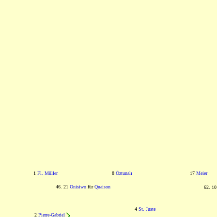
1
Fl. Müller
8
Öztunalı
17
Meier
46. 21
Onisiwo
für
Quaison
62. 1
4
St. Juste
2
Pierre-Gabriel