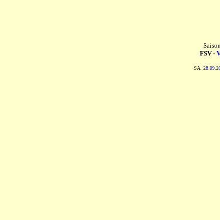
Saiso
FSV -
V
SA.
28.09.2