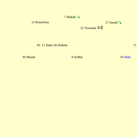
7 Brekalo
15 Roussillon
27 Arnold
32 Tisserand
65. 11 Klaus für Brekalo
71
36 Menzel
8 Steffen
10
Mallı