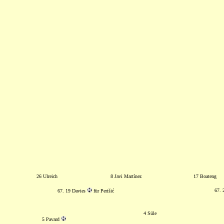
26 Ulreich
8 Javi Martínez
17 Boateng
67. 
67. 19 Davies
für Perišić
4 Süle
5 Pavard