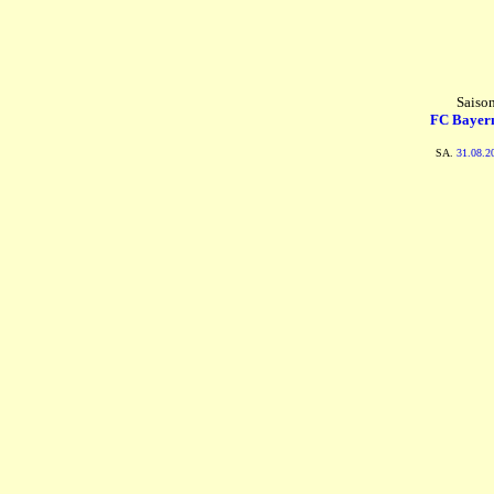
Saiso
FC Bayer
SA.
31.08.2