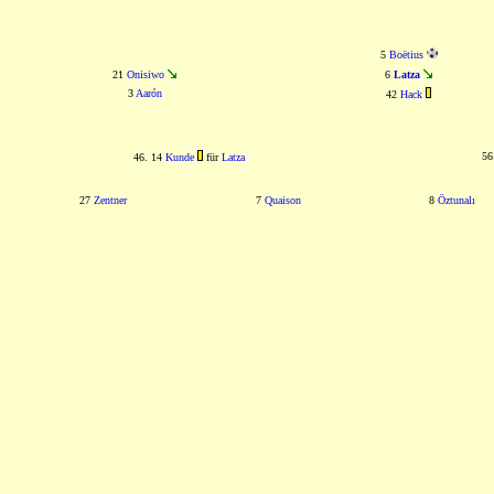
5
Boëtius
21
Onisiwo
6
Latza
3
Aarón
42
Hack
56
46. 14
Kunde
für
Latza
27
Zentner
7
Quaison
8
Öztunalı