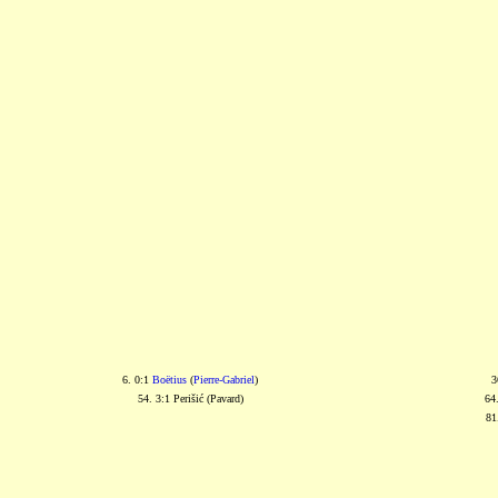
6. 0:1
Boëtius
(
Pierre-Gabriel
)
3
54. 3:1 Perišić (Pavard)
64
81