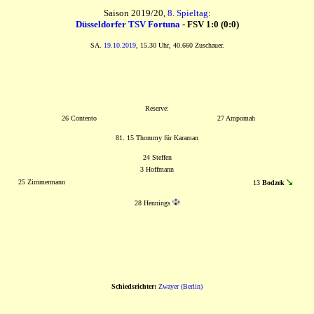
Saison 2019/20,
8. Spieltag
:
Düsseldorfer TSV Fortuna
- FSV 1:0 (0:0)
SA.
19.10.2019
, 15.30 Uhr, 40.660 Zuschauer.
Reserve:
26 Contento
27 Ampomah
81. 15 Thommy für Karaman
24 Steffen
3 Hoffmann
25 Zimmermann
13
Bodzek
28 Hennings
Schiedsrichter:
Zwayer (Berlin)