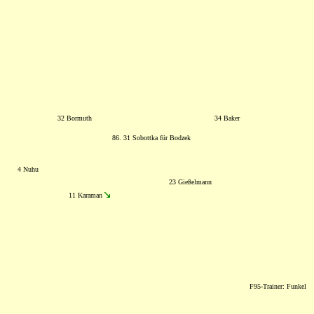
32 Bormuth
34 Baker
86. 31 Sobottka für Bodzek
4 Nuhu
23 Gießelmann
11 Karaman
F95-Trainer: Funkel