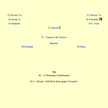
22
Awoniyi
21
Onisiwo
14
Kunde
20
Fernandes
19
Niakhaté
4
St. Juste
27
Zentner
71. 7
Quaison
für
Onisiwo
Reserve:
29
Burkardt
34
Baku
Tor
82. 1:0 Hennings (Gießelmann)
45+1. Minute: Gelb-Rote Karte gegen
Fernandes
.