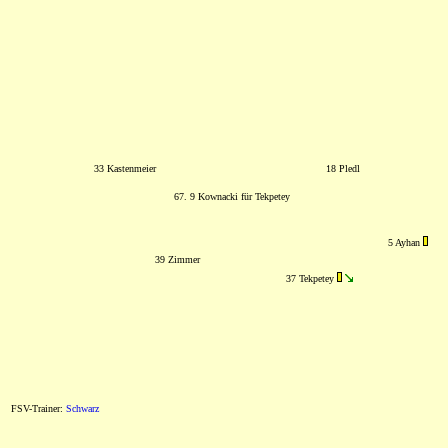
33 Kastenmeier
18 Pledl
67. 9 Kownacki für Tekpetey
5 Ayhan
39 Zimmer
37 Tekpetey
FSV-Trainer:
Schwarz