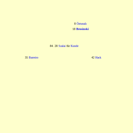
8
Öztunalı
18
Brosinski
84. 28
Szalai
für
Kunde
35
Barreiro
42
Hack