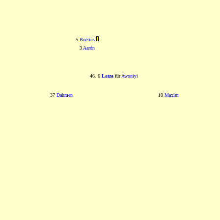
5
Boëtius
3
Aarón
46. 6
Latza
für
Awoniyi
37
Dahmen
10
Maxim