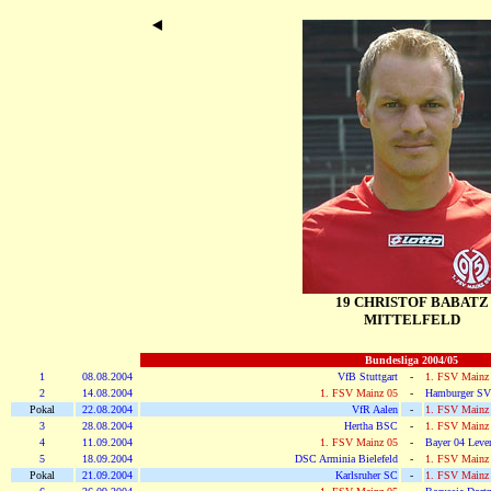
19 CHRISTOF BABATZ
MITTELFELD
Bundesliga 2004/05
1
08.08.2004
VfB Stuttgart
-
1. FSV Mainz
2
14.08.2004
1. FSV Mainz 05
-
Hamburger SV
Pokal
22.08.2004
VfR Aalen
-
1. FSV Mainz
3
28.08.2004
Hertha BSC
-
1. FSV Mainz
4
11.09.2004
1. FSV Mainz 05
-
Bayer 04 Leve
5
18.09.2004
DSC Arminia Bielefeld
-
1. FSV Mainz
Pokal
21.09.2004
Karlsruher SC
-
1. FSV Mainz