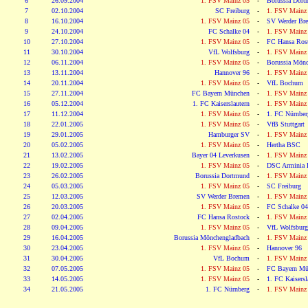
6
26.09.2004
1. FSV Mainz 05
-
Borussia Dor
7
02.10.2004
SC Freiburg
-
1. FSV Mainz
8
16.10.2004
1. FSV Mainz 05
-
SV Werder Br
9
24.10.2004
FC Schalke 04
-
1. FSV Mainz
10
27.10.2004
1. FSV Mainz 05
-
FC Hansa Ros
11
30.10.2004
VfL Wolfsburg
-
1. FSV Mainz
12
06.11.2004
1. FSV Mainz 05
-
Borussia Mönc
13
13.11.2004
Hannover 96
-
1. FSV Mainz
14
20.11.2004
1. FSV Mainz 05
-
VfL Bochum
15
27.11.2004
FC Bayern München
-
1. FSV Mainz
16
05.12.2004
1. FC Kaiserslautern
-
1. FSV Mainz
17
11.12.2004
1. FSV Mainz 05
-
1. FC Nürnber
18
22.01.2005
1. FSV Mainz 05
-
VfB Stuttgart
19
29.01.2005
Hamburger SV
-
1. FSV Mainz
20
05.02.2005
1. FSV Mainz 05
-
Hertha BSC
21
13.02.2005
Bayer 04 Leverkusen
-
1. FSV Mainz
22
19.02.2005
1. FSV Mainz 05
-
DSC Arminia B
23
26.02.2005
Borussia Dortmund
-
1. FSV Mainz
24
05.03.2005
1. FSV Mainz 05
-
SC Freiburg
25
12.03.2005
SV Werder Bremen
-
1. FSV Mainz
26
20.03.2005
1. FSV Mainz 05
-
FC Schalke 04
27
02.04.2005
FC Hansa Rostock
-
1. FSV Mainz
28
09.04.2005
1. FSV Mainz 05
-
VfL Wolfsburg
29
16.04.2005
Borussia Mönchengladbach
-
1. FSV Mainz
30
23.04.2005
1. FSV Mainz 05
-
Hannover 96
31
30.04.2005
VfL Bochum
-
1. FSV Mainz
32
07.05.2005
1. FSV Mainz 05
-
FC Bayern Mü
33
14.05.2005
1. FSV Mainz 05
-
1. FC Kaisersl
34
21.05.2005
1. FC Nürnberg
-
1. FSV Mainz