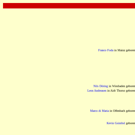
OOOOOOOOOOOOOOOOOOOOOOOOOOOOOOO
Franco Foda
in Mainz gebore
Nils Döring
in Wiesbaden gebore
Leon Andreasen
in Aidt Thorso gebore
Marco di Maria
in Offenbach gebore
Kevin Gsimbsl
gebore