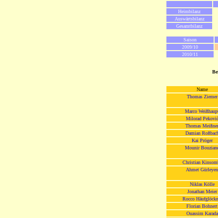
Heimbilanz
Auswärtsbilanz
Gesamtbilanz
Saison
2009/10
2010/11
Be
Name
Thomas Ziemer
Marco Weißhaup
Milorad Pekovi
Thomas Meißne
Damian Roßbac
Kai Pröger
Mounir Bouzian
Christian Kinsom
Ahmet Gürleyen
Niklas Kölle
Jonathan Meier
Rocco Häufglöckn
Florian Bohnert
Ouassim Karada