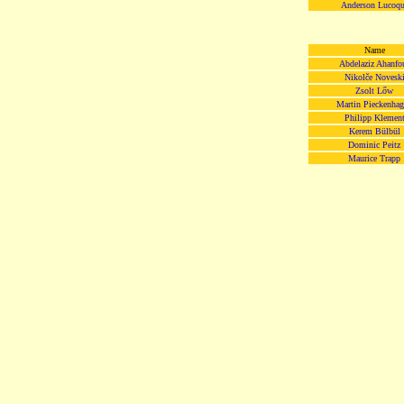
Anderson Lucoqu
Name
Abdelaziz Ahanfo
Nikolče Novesk
Zsolt Lőw
Martin Pieckenha
Philipp Klemen
Kerem Bülbül
Dominic Peitz
Maurice Trapp