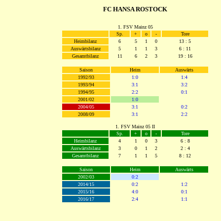
FC HANSA ROSTOCK
1. FSV Mainz 05
Sp.
+
o
-
Tore
Heimbilanz
6
5
1
0
13 : 5
Auswärtsbilanz
5
1
1
3
6 : 11
Gesamtbilanz
11
6
2
3
19 : 16
Saison
Heim
Auswärts
1992/93
1:0
1:4
1993/94
3:1
3:2
1994/95
2:2
0:1
2001/02
1:0
2004/05
3:1
0:2
2008/09
3:1
2:2
1. FSV Mainz 05 II
Sp.
+
o
-
Tore
Heimbilanz
4
1
0
3
6 : 8
Auswärtsbilanz
3
0
1
2
2 : 4
Gesamtbilanz
7
1
1
5
8 : 12
Saison
Heim
Auswärts
2002/03
0:2
2014/15
0:2
1:2
2015/16
4:0
0:1
2016/17
2:4
1:1