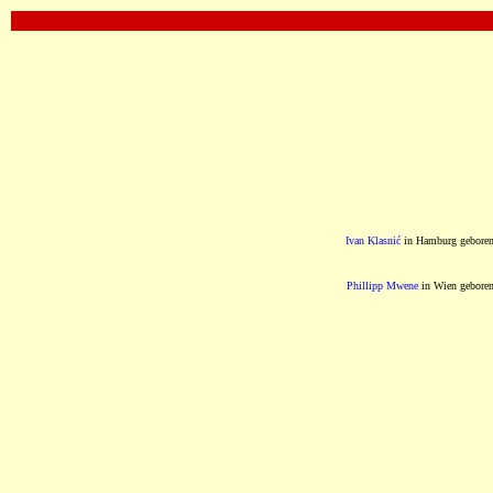
OOOOOOOOOOOOOOOOOOOOOOOOOOOOOOOO
Ivan Klasnić
in Hamburg gebore
Phillipp Mwene
in Wien gebore