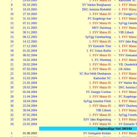
7
29.09.2003
1. FSV Mainz 05
-
Karlsruher SC
8
05.10.2003
SV Wacker Burghausen
-
1. FSV Mainz
9
19.10.2003
DSC Arminia Bielefeld
-
1. FSV Mainz
10
27.10.2003
1. FSV Mainz 05
-
FC Energie Co
11
31.10.2003
FC Erzgebirge Aue
-
1. FSV Mainz
12
07.11.2003
1. FSV Mainz 05
-
SpVgg Greuthe
13
21.11.2003
MSV Duisburg
-
1. FSV Mainz
14
30.11.2003
1. FSV Mainz 05
-
VfB Lübeck
15
08.12.2003
SpVgg Unterhaching
-
1. FSV Mainz
16
14.12.2003
1. FSV Mainz 05
-
SSV Jahn Reg
17
17.12.2003
SV Eintracht Trier
-
1. FSV Mainz
18
01.02.2004
1. FC Union Berlin
-
1. FSV Mainz
19
08.02.2004
1. FSV Mainz 05
-
TSV Alemanni
20
16.02.2004
1. FC Nürnberg
-
1. FSV Mainz
21
20.02.2004
1. FSV Mainz 05
-
VfL Osnabrüc
23
07.03.2004
1. FSV Mainz 05
-
LR Ahlen
22
10.03.2004
SC Rot-Weiß Oberhausen
-
1. FSV Mainz
24
15.03.2004
Karlsruher SC
-
1. FSV Mainz
25
21.03.2004
1. FSV Mainz 05
-
SV Wacker Bu
26
29.03.2004
1. FSV Mainz 05
-
DSC Arminia B
27
05.04.2004
FC Energie Cottbus
-
1. FSV Mainz
28
11.04.2004
1. FSV Mainz 05
-
FC Erzgebirge
29
18.04.2004
SpVgg Greuther Fürth
-
1. FSV Mainz
30
23.04.2004
1. FSV Mainz 05
-
MSV Duisbur
31
30.04.2004
VfB Lübeck
-
1. FSV Mainz
32
07.05.2004
1. FSV Mainz 05
-
SpVgg Unterh
33
16.05.2004
SSV Jahn Regensburg
-
1. FSV Mainz
34
23.05.2004
1. FSV Mainz 05
-
SV Eintracht T
Regionalliga Süd 2003/04
1
01.08.2003
SV Stuttgarter Kickers
-
1. FSV Mainz 