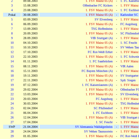
2
09.08.2003
1. FSV Mainz 05 (A)
-
1. FC Kaisersl
3
15.08.2003
Offenbacher FC Kickers
-
1. FSV Mainz 
4
23.08.2003
1. FSV Mainz 05 (A)
-
1. FC Eschbor
Pokal
30.08.2003
1. FSV Mainz 05 (A)
-
Karlsruher SC
5
03.09.2003
SV Elversberg
-
1. FSV Mainz 
6
06.09.2003
1. FSV Mainz 05 (A)
-
FC Augsburg
7
13.09.2003
TSG Hoffenheim
-
1. FSV Mainz 
8
20.09.2003
1. FSV Mainz 05 (A)
-
SC Pfullendor
9
28.09.2003
VfB Stuttgart (A)
-
1. FSV Mainz 
10
04.10.2003
1. FSV Mainz 05 (A)
-
1. SC Feucht
11
10.10.2003
1. FSV Mainz 05 (A)
-
SV Wehen Taun
12
17.10.2003
FC Rot-Weiß Erfurt
-
1. FSV Mainz 
13
22.10.2003
1. FSV Mainz 05 (A)
-
1. FC Schwein
14
01.11.2003
1. FC Saarbrücken
-
1. FSV Mainz 
15
08.11.2003
1. FSV Mainz 05 (A)
-
VfR Aalen
16
15.11.2003
FC Bayern München (A)
-
1. FSV Mainz 
18
19.11.2003
1. FSV Mainz 05 (A)
-
SV Stuttgarter
17
22.11.2003
1. FSV Mainz 05 (A)
-
Spfr. Siegen
19
07.12.2003
1. FC Kaiserslautern (A)
-
1. FSV Mainz 
20
29.02.2004
1. FSV Mainz 05 (A)
-
Offenbacher F
22
13.03.2004
1. FSV Mainz 05 (A)
-
SV Elversberg
23
20.03.2004
FC Augsburg
-
1. FSV Mainz 
24
30.03.2004
1. FSV Mainz 05 (A)
-
TSG Hoffenhe
25
02.04.2004
SC Pfullendorf
-
1. FSV Mainz 
21
06.04.2004
1. FC Eschborn
-
1. FSV Mainz 
26
12.04.2004
1. FSV Mainz 05 (A)
-
VfB Stuttgart 
27
17.04.2004
1. SC Feucht
-
1. FSV Mainz 
SWP
21.04.2004
SV Alemannia Waldalgesheim
-
1. FSV Mainz 
28
24.04.2004
SV Wehen Taunusstein
-
1. FSV Mainz 
29
01.05.2004
1. FSV Mainz 05 (A)
-
FC Rot-Weiß E