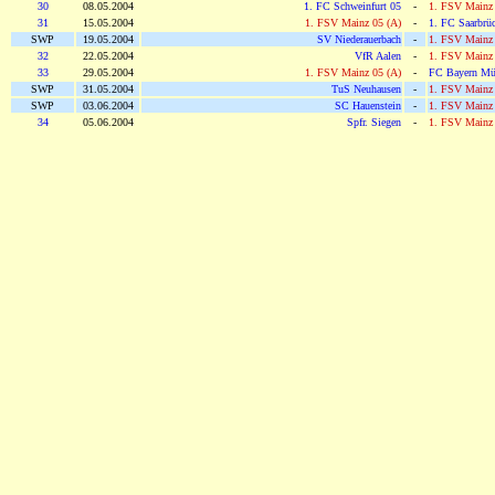
30
08.05.2004
1. FC Schweinfurt 05
-
1. FSV Mainz 
31
15.05.2004
1. FSV Mainz 05 (A)
-
1. FC Saarbrü
SWP
19.05.2004
SV Niederauerbach
-
1. FSV Mainz 
32
22.05.2004
VfR Aalen
-
1. FSV Mainz 
33
29.05.2004
1. FSV Mainz 05 (A)
-
FC Bayern Mü
SWP
31.05.2004
TuS Neuhausen
-
1. FSV Mainz 
SWP
03.06.2004
SC Hauenstein
-
1. FSV Mainz 
34
05.06.2004
Spfr. Siegen
-
1. FSV Mainz 