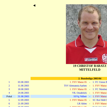
19 CHRISTOF BABATZ
MITTELFELD
2. Bundesliga 2003/04
1
03.08.2003
1. FSV Mainz 05
-
1. FC Union B
2
11.08.2003
TSV Alemannia Aachen
-
1. FSV Mainz
3
18.08.2003
1. FSV Mainz 05
-
1. FC Nürnber
4
24.08.2003
VfL Osnabrück
-
1. FSV Mainz
Pokal
31.08.2003
SSVg Velbert
-
1. FSV Mainz
5
12.09.2003
1. FSV Mainz 05
-
SC Rot-Weiß 
6
21.09.2003
LR Ahlen
-
1. FSV Mainz