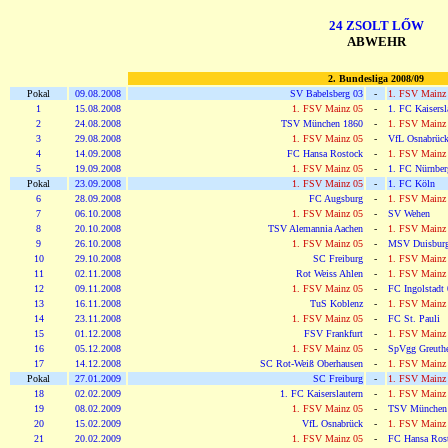
24 ZSOLT LŐW
ABWEHR
2. Bundesliga 2008/09
Pokal
09.08.2008
SV Babelsberg 03
-
1. FSV Mainz
1
15.08.2008
1. FSV Mainz 05
-
1. FC Kaisersl
2
24.08.2008
TSV München 1860
-
1. FSV Mainz
3
29.08.2008
1. FSV Mainz 05
-
VfL Osnabrüc
4
14.09.2008
FC Hansa Rostock
-
1. FSV Mainz
5
19.09.2008
1. FSV Mainz 05
-
1. FC Nürnber
Pokal
23.09.2008
1. FSV Mainz 05
-
1. FC Köln
6
28.09.2008
FC Augsburg
-
1. FSV Mainz
7
06.10.2008
1. FSV Mainz 05
-
SV Wehen
8
20.10.2008
TSV Alemannia Aachen
-
1. FSV Mainz
9
26.10.2008
1. FSV Mainz 05
-
MSV Duisbur
10
29.10.2008
SC Freiburg
-
1. FSV Mainz
11
02.11.2008
Rot Weiss Ahlen
-
1. FSV Mainz
12
09.11.2008
1. FSV Mainz 05
-
FC Ingolstadt
13
16.11.2008
TuS Koblenz
-
1. FSV Mainz
14
23.11.2008
1. FSV Mainz 05
-
FC St. Pauli
15
01.12.2008
FSV Frankfurt
-
1. FSV Mainz
16
05.12.2008
1. FSV Mainz 05
-
SpVgg Greuthe
17
14.12.2008
SC Rot-Weiß Oberhausen
-
1. FSV Mainz
Pokal
27.01.2009
SC Freiburg
-
1. FSV Mainz
18
02.02.2009
1. FC Kaiserslautern
-
1. FSV Mainz
19
08.02.2009
1. FSV Mainz 05
-
TSV München
20
15.02.2009
VfL Osnabrück
-
1. FSV Mainz
21
20.02.2009
1. FSV Mainz 05
-
FC Hansa Ros