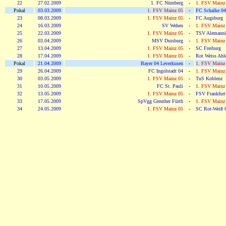
22
27.02.2009
1. FC Nürnberg
-
1. FSV Mainz
Pokal
03.03.2009
1. FSV Mainz 05
-
FC Schalke 04
23
08.03.2009
1. FSV Mainz 05
-
FC Augsburg
24
16.03.2009
SV Wehen
-
1. FSV Mainz
25
22.03.2009
1. FSV Mainz 05
-
TSV Alemanni
26
03.04.2009
MSV Duisburg
-
1. FSV Mainz
27
13.04.2009
1. FSV Mainz 05
-
SC Freiburg
28
17.04.2009
1. FSV Mainz 05
-
Rot Weiss Ahl
Pokal
21.04.2009
Bayer 04 Leverkusen
-
1. FSV Mainz
29
26.04.2009
FC Ingolstadt 04
-
1. FSV Mainz
30
03.05.2009
1. FSV Mainz 05
-
TuS Koblenz
31
10.05.2009
FC St. Pauli
-
1. FSV Mainz
32
13.05.2009
1. FSV Mainz 05
-
FSV Frankfurt
33
17.05.2009
SpVgg Greuther Fürth
-
1. FSV Mainz
34
24.05.2009
1. FSV Mainz 05
-
SC Rot-Weiß 