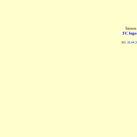
Saison
FC Ingol
SO.
26.04.