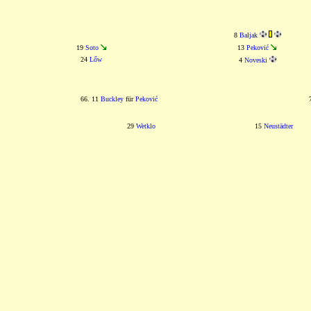
8
Baljak
19
Soto
13
Peković
24
Lőw
4
Noveski
66. 11
Buckley
für
Peković
29
Wetklo
15
Neustädter