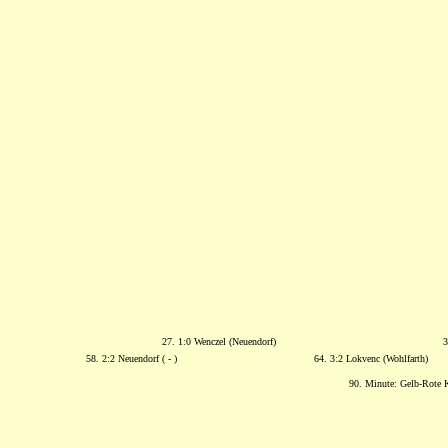
27. 1:0 Wenczel (Neuendorf)
3
58. 2:2 Neuendorf ( - )
64. 3:2 Lokvenc (Wohlfarth)
90. Minute: Gelb-Rote K