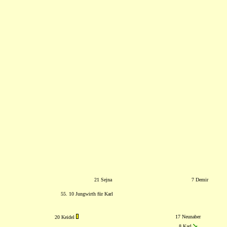
21 Sejna
7 Demir
55. 10 Jungwirth für Karl
17 Neunaber
20 Keidel
8 Karl