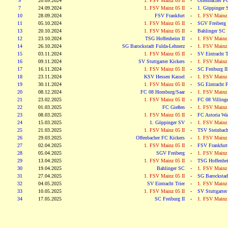
9
20.09.2024
1. FSV Mainz 05 II
-
Offenbacher F
7
24.09.2024
1. FSV Mainz 05 II
-
1. Göppinger 
10
28.09.2024
FSV Frankfurt
-
1. FSV Mainz 
11
05.10.2024
1. FSV Mainz 05 II
-
SGV Freiberg
13
20.10.2024
1. FSV Mainz 05 II
-
Bahlinger SC
12
23.10.2024
TSG Hoffenheim II
-
1. FSV Mainz 
14
26.10.2024
SG Barockstadt Fulda-Lehnerz
-
1. FSV Mainz 
15
03.11.2024
1. FSV Mainz 05 II
-
SV Eintracht T
16
09.11.2024
SV Stuttgarter Kickers
-
1. FSV Mainz 
17
16.11.2024
1. FSV Mainz 05 II
-
SC Freiburg II
18
23.11.2024
KSV Hessen Kassel
-
1. FSV Mainz 
19
30.11.2024
1. FSV Mainz 05 II
-
SG Eintracht F
20
08.12.2024
FC 08 Homburg/Saar
-
1. FSV Mainz 
21
23.02.2025
1. FSV Mainz 05 II
-
FC 08 Villing
22
01.03.2025
FC Gießen
-
1. FSV Mainz 
23
08.03.2025
1. FSV Mainz 05 II
-
FC Astoria Wal
24
15.03.2025
1. Göppinger SV
-
1. FSV Mainz 
25
21.03.2025
1. FSV Mainz 05 II
-
TSV Steinbac
26
29.03.2025
Offenbacher FC Kickers
-
1. FSV Mainz 
27
02.04.2025
1. FSV Mainz 05 II
-
FSV Frankfurt
28
05.04.2025
SGV Freiberg
-
1. FSV Mainz 
29
13.04.2025
1. FSV Mainz 05 II
-
TSG Hoffenhei
30
19.04.2025
Bahlinger SC
-
1. FSV Mainz 
31
27.04.2025
1. FSV Mainz 05 II
-
SG Barockstad
32
04.05.2025
SV Eintracht Trier
-
1. FSV Mainz 
33
10.05.2025
1. FSV Mainz 05 II
-
SV Stuttgarter
34
17.05.2025
SC Freiburg II
-
1. FSV Mainz 