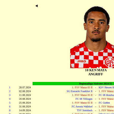
10 KEN MATA
ANGRIFF
Regionalliga Südwest 2024/25
1
28.07.2024
1. FSV Mainz 05 II
-
KSV Hessen K
2
02.08.2024
SG Eintracht Frankfurt II
-
1. FSV Mainz 
3
11.08.2024
1. FSV Mainz 05 II
-
FC 08 Hombur
4
20.08.2024
FC 08 Villingen
-
1. FSV Mainz 
5
25.08.2024
1. FSV Mainz 05 II
-
FC Gießen
6
31.08.2024
FC Astoria Walldorf
-
1. FSV Mainz 
8
14.09.2024
TSV Steinbach
-
1. FSV Mainz 