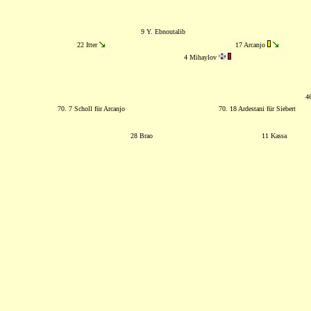
9 Y. Ebnoutalib
22 Itter
17 Arcanjo
4 Mihaylov
4
70. 7 Scholl für Arcanjo
70. 18 Ardestani für Siebert
28 Brao
11 Kassa