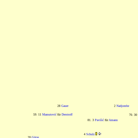
28
Gauer
2
Nadjombe
59. 11
Mamutović
für
Derstroff
70. 30
81. 3
Pavišić
für
Amann
4
Schulz
20
Götze