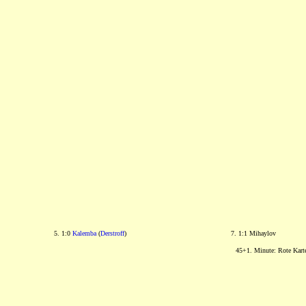
5. 1:0
Kalemba
(
Derstroff
)
7. 1:1 Mihaylov
45+1. Minute: Rote Kar