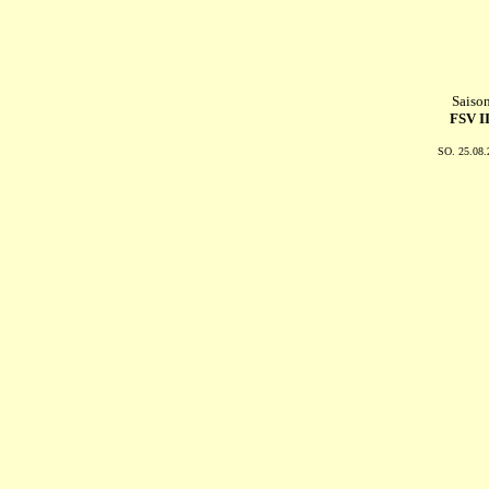
Saiso
FSV II
SO. 25.08.