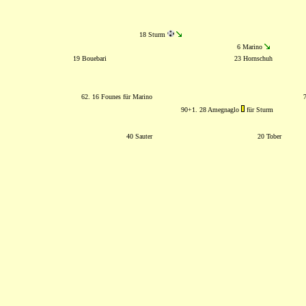
18 Sturm
6 Marino
19 Bouebari
23 Hornschuh
62. 16 Founes für Marino
7
90+1. 28 Amegnaglo
für Sturm
40 Sauter
20 Tober