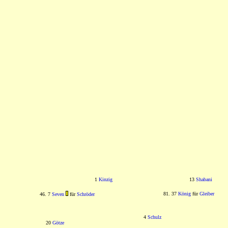
1
Kinzig
13
Shabani
81. 37
König
für
Gleiber
46. 7
Seven
für
Schröder
4
Schulz
20
Götze