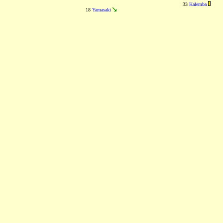
33
Kalemba
18
Yamasaki