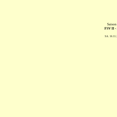
Saison
FSV II -
SA. 16.11.